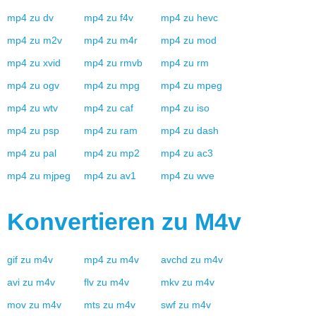
mp4
zu
dv
mp4
zu
f4v
mp4
zu
hevc
mp4
zu
m2v
mp4
zu
m4r
mp4
zu
mod
mp4
zu
xvid
mp4
zu
rmvb
mp4
zu
rm
mp4
zu
ogv
mp4
zu
mpg
mp4
zu
mpeg
mp4
zu
wtv
mp4
zu
caf
mp4
zu
iso
mp4
zu
psp
mp4
zu
ram
mp4
zu
dash
mp4
zu
pal
mp4
zu
mp2
mp4
zu
ac3
mp4
zu
mjpeg
mp4
zu
av1
mp4
zu
wve
Konvertieren zu
M4v
gif
zu
m4v
mp4
zu
m4v
avchd
zu
m4v
avi
zu
m4v
flv
zu
m4v
mkv
zu
m4v
mov
zu
m4v
mts
zu
m4v
swf
zu
m4v