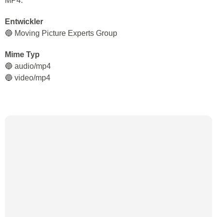
MP4.
Entwickler
🔵 Moving Picture Experts Group
Mime Typ
🔵 audio/mp4
🔵 video/mp4