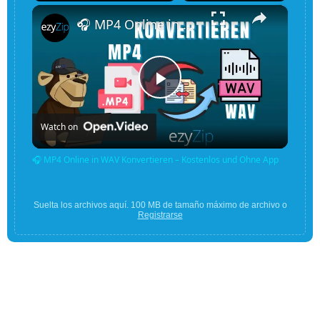
×
Unmute
🎧 MP4 Online in WAV Konvertieren – Kostenlos und Ohne App
Play
Watch on
Video
🎧 MP4 Online in WAV Konvertieren – Kostenlos und Ohne App
Suelta los archivos aquí. 100 MB de tamaño máximo de archivo o
Registrarse