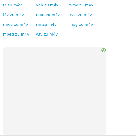
ts
zu
m4v
vob
zu
m4v
wmv
zu
m4v
f4v
zu
m4v
mod
zu
m4v
xvid
zu
m4v
rmvb
zu
m4v
rm
zu
m4v
mpg
zu
m4v
mpeg
zu
m4v
wtv
zu
m4v