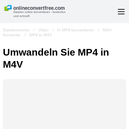
Dateien online konvertieren - kostenlos
und schnell!
Dateikonverter
/
Video
/
In MP4 konvertieren
/
M4V-
Konverter
/
MP4 to M4V
Umwandeln Sie MP4 in
M4V