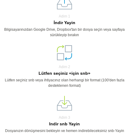
Adim 1
İndir Yayin
Bilgisayarınızdan Google Drive, Dropbox'tan bir dosya seçin veya sayfaya
sürükleyip bırakın
Adim 2
Lütfen seçiniz «için snb»
Lütfen seçiniz snb veya ihtiyacınız olan herhangi bir format (100'den fazla
desteklenen format)
Adim 3
Indir snb Yayin
Dosyanızın dönüşmesini bekleyin ve hemen indirebileceksiniz snb-Yayin