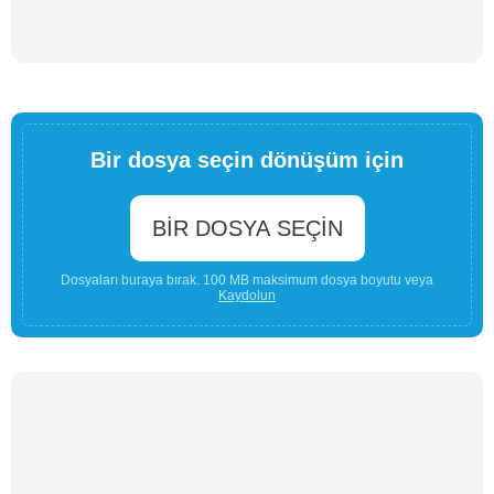
Bir dosya seçin dönüşüm için
BIR DOSYA SEÇIN
Dosyaları buraya bırak. 100 MB maksimum dosya boyutu veya
Kaydolun