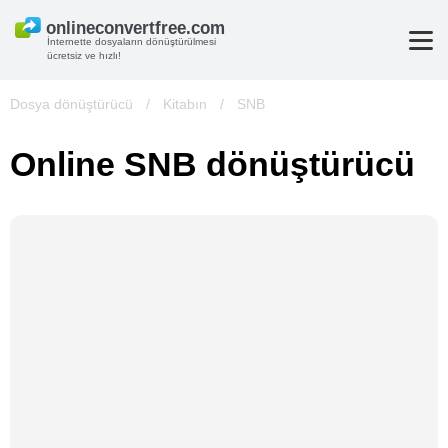
İnternette dosyaların dönüştürülmesi
ücretsiz ve hızlı!
Dosya dönüştürücü
/
Kitabın
/
SNB
Online SNB dönüştürücü