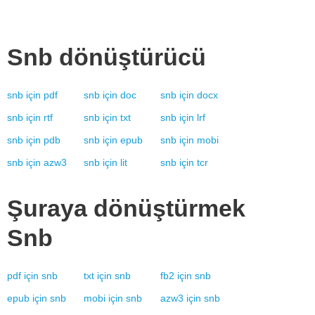
Snb
dönüştürücü
snb
için
pdf
snb
için
doc
snb
için
docx
snb
için
rtf
snb
için
txt
snb
için
lrf
snb
için
pdb
snb
için
epub
snb
için
mobi
snb
için
azw3
snb
için
lit
snb
için
tcr
Şuraya dönüştürmek
Snb
pdf
için
snb
txt
için
snb
fb2
için
snb
epub
için
snb
mobi
için
snb
azw3
için
snb