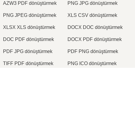
AZW3 PDF dönüştürmek
PNG JPG dönüştürmek
PNG JPEG dönüştürmek
XLS CSV dönüştürmek
XLSX XLS dönüştürmek
DOCX DOC dönüştürmek
DOC PDF dönüştürmek
DOCX PDF dönüştürmek
PDF JPG dönüştürmek
PDF PNG dönüştürmek
TIFF PDF dönüştürmek
PNG ICO dönüştürmek
×
2026
© onlineconvertfree.com
Now Playing
Play Video
Hakkımızda
×
📦 ezyZip ile Çevrimiçi Ücretsiz Arşiv Dosyası Nasıl Oluşturulur | Yazılım Kurulumu Gerekmez
Dosya biçimleri