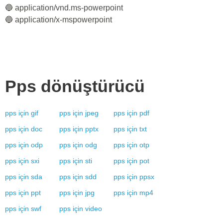
🔵 application/vnd.ms-powerpoint
🔵 application/x-mspowerpoint
Pps
dönüştürücü
pps
için
gif
pps
için
jpeg
pps
için
pdf
pps
için
doc
pps
için
pptx
pps
için
txt
pps
için
odp
pps
için
odg
pps
için
otp
pps
için
sxi
pps
için
sti
pps
için
pot
pps
için
sda
pps
için
sdd
pps
için
ppsx
pps
için
ppt
pps
için
jpg
pps
için
mp4
pps
için
swf
pps
için
video