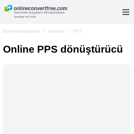
İnternette dosyaların dönüştürülmesi
ücretsiz ve hızlı!
Dosya dönüştürücü
/
Belgeler
/
PPS
Online PPS dönüştürücü