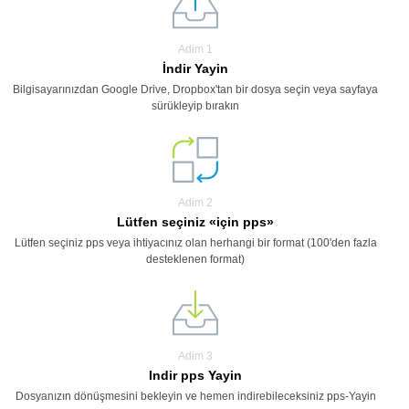
Adim 1
İndir Yayin
Bilgisayarınızdan Google Drive, Dropbox'tan bir dosya seçin veya sayfaya
sürükleyip bırakın
Adim 2
Lütfen seçiniz «için pps»
Lütfen seçiniz pps veya ihtiyacınız olan herhangi bir format (100'den fazla
desteklenen format)
Adim 3
Indir pps Yayin
Dosyanızın dönüşmesini bekleyin ve hemen indirebileceksiniz pps-Yayin