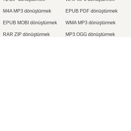
M4A MP3 dönüştürmek
EPUB PDF dönüştürmek
EPUB MOBI dönüştürmek
WMA MP3 dönüştürmek
RAR ZIP dönüştürmek
MP3 OGG dönüştürmek
M4A WAV dönüştürmek
AIFF MP3 dönüştürmek
×
MOBI PDF dönüştürmek
OGG MP3 dönüştürmek
Now Playing
AZW3 PDF dönüştürmek
PNG JPG dönüştürmek
Play Video
PNG JPEG dönüştürmek
XLS CSV dönüştürmek
×
📦 EzyZip ile Dosyalar Çevrimiçi Ücretsiz Nasıl Çıkarılır | Yazılım Kurulumu Gerektirmez
XLSX XLS dönüştürmek
DOCX DOC dönüştürmek
DOC PDF dönüştürmek
DOCX PDF dönüştürmek
PDF JPG dönüştürmek
PDF PNG dönüştürmek
Play
TIFF PDF dönüştürmek
PNG ICO dönüştürmek