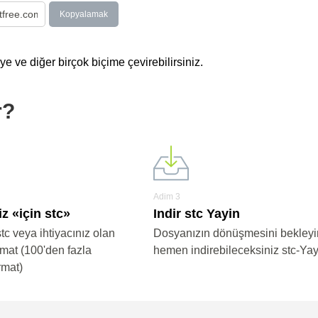
Kopyalamak
e ve diğer birçok biçime çevirebilirsiniz.
r?
Adim 3
z «için stc»
Indir stc Yayin
stc veya ihtiyacınız olan
Dosyanızın dönüşmesini bekleyi
rmat (100'den fazla
hemen indirebileceksiniz stc-Yay
rmat)