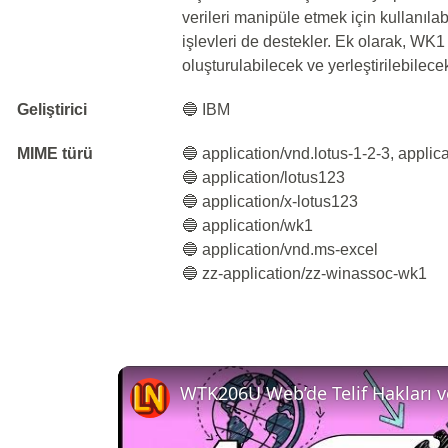
verileri manipüle etmek için kullanıla
işlevleri de destekler. Ek olarak, WK1 
oluşturulabilecek ve yerleştirilebilecek
Geliştirici
🔵 IBM
MIME türü
🔵 application/vnd.lotus-1-2-3, applic
🔵 application/lotus123
🔵 application/x-lotus123
🔵 application/wk1
🔵 application/vnd.ms-excel
🔵 zz-application/zz-winassoc-wk1