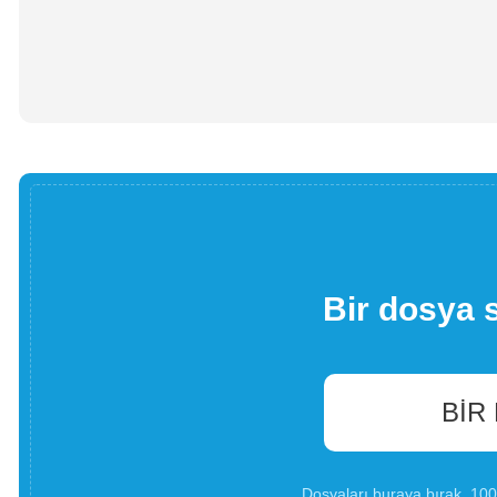
Bir dosya 
BIR
Dosyaları buraya bırak. 1