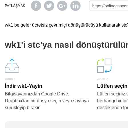
PAYLAŞMAK
wk1 belgeler ücretsiz çevrimiçi dönüştürücüyü kullanarak stc'y
wk1'i stc'ya nasıl dönüştürülü
Adim 1
Adim 2
İndir wk1-Yayin
Lütfen seçini
Bilgisayarınızdan Google Drive,
Lütfen seçiniz 
Dropbox'tan bir dosya seçin veya sayfaya
herhangi bir fo
sürükleyip bırakın
desteklenen fo