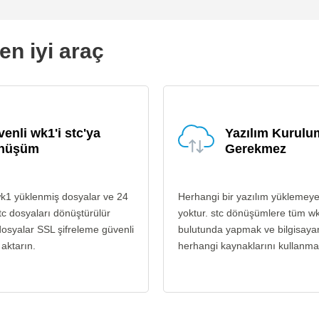
en iyi araç
enli wk1'i stc'ya
Yazılım Kurul
nüşüm
Gerekmez
k1 yüklenmiş dosyalar ve 24
Herhangi bir yazılım yüklemey
tc dosyaları dönüştürülür
yoktur. stc dönüşümlere tüm w
osyalar SSL şifreleme güvenli
bulutunda yapmak ve bilgisayar
 aktarın.
herhangi kaynaklarını kullanma