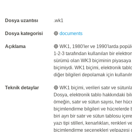
Dosya uzantısı
.wk1
Dosya kategorisi
🔵
documents
Açıklama
🔵 WK1, 1980'ler ve 1990'larda popüler
1-2-3 tarafından kullanılan bir elektro
sürümü olan WK3 biçiminin piyasaya 
biçimiydi. WK1 biçimi, elektronik tablo
diğer bilgileri depolamak için kullanılm
Teknik detaylar
🔵 WK1 biçimi, verileri satır ve sütunl
Dosya, elektronik tablo hakkındaki bilgi
örneğin, satır ve sütun sayısı, her hüc
biçimlendirme bilgileri ve hücrelerde 
biri ayrı bir satır ve sütun tablosu iç
yazı tipi stilleri, kenarlıkları, renkler
biçimlendirme seçenekleri yelpazesi de