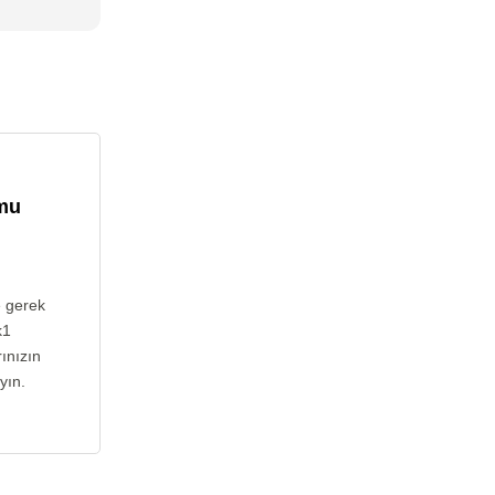
umu
e gerek
k1
ınızın
yın.