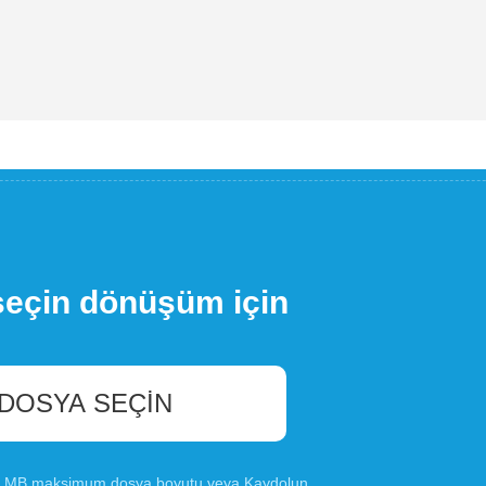
seçin dönüşüm için
 DOSYA SEÇIN
00 MB maksimum dosya boyutu veya
Kaydolun