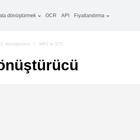
ata dönüştürmek
OCR
API
Fiyatlandırma
Tarife planı
elgeler dönüştürücü
OCR paketi
örüntüler dönüştürücü
C dönüştürücü
/
WK1 to STC
es dönüştürücü
önüştürücü
ooks dönüştürücü
rşivler dönüştürücü
ideo dönüştürücü
b sitesi-ekran
rüntüleri