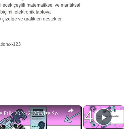
bilecek çeşitli matematiksel ve mantıksal
biçimi, elektronik tabloya
 çizelge ve grafikleri destekler.
ation/x-123
×
×
WTK206U Web’de Telif Hakları ve Etik 2024-2025 Vize Soruları
Play V