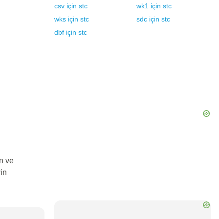
csv
için
stc
wk1
için
stc
wks
için
stc
sdc
için
stc
dbf
için
stc
n ve
in