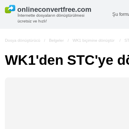
Şu form
İnternette dosyaların dönüştürülmesi
ücretsiz ve hızlı!
B
G
Dosya dönüştürücü
/
Belgeler
/
WK1 biçimine dönüştür
/
ST
S
WK1'den STC'ye d
B
A
V
we
gö