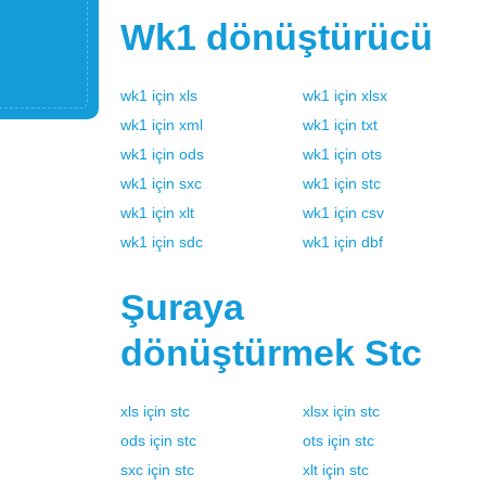
Wk1
dönüştürücü
wk1
için
xls
wk1
için
xlsx
wk1
için
xml
wk1
için
txt
wk1
için
ods
wk1
için
ots
wk1
için
sxc
wk1
için
stc
wk1
için
xlt
wk1
için
csv
wk1
için
sdc
wk1
için
dbf
Şuraya
dönüştürmek
Stc
xls
için
stc
xlsx
için
stc
ods
için
stc
ots
için
stc
sxc
için
stc
xlt
için
stc