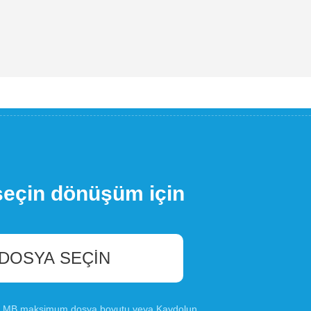
seçin dönüşüm için
 DOSYA SEÇIN
00 MB maksimum dosya boyutu veya
Kaydolun