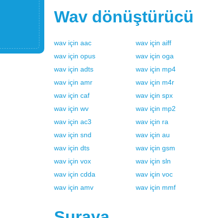
Wav
dönüştürücü
wav
için
aac
wav
için
aiff
wav
için
opus
wav
için
oga
wav
için
adts
wav
için
mp4
wav
için
amr
wav
için
m4r
wav
için
caf
wav
için
spx
wav
için
wv
wav
için
mp2
wav
için
ac3
wav
için
ra
wav
için
snd
wav
için
au
wav
için
dts
wav
için
gsm
wav
için
vox
wav
için
sln
wav
için
cdda
wav
için
voc
wav
için
amv
wav
için
mmf
Şuraya