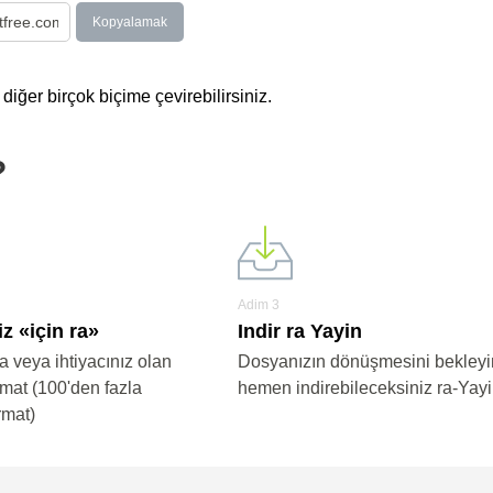
Kopyalamak
iğer birçok biçime çevirebilirsiniz.
?
Adim 3
z «için ra»
Indir ra Yayin
ra veya ihtiyacınız olan
Dosyanızın dönüşmesini bekleyi
rmat (100'den fazla
hemen indirebileceksiniz ra-Yay
rmat)