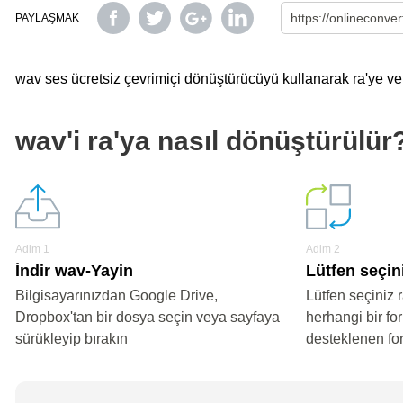
PAYLAŞMAK
wav ses ücretsiz çevrimiçi dönüştürücüyü kullanarak ra'ye ve d
wav'i ra'ya nasıl dönüştürülür
Adim 1
Adim 2
İndir wav-Yayin
Lütfen seçini
Bilgisayarınızdan Google Drive,
Lütfen seçiniz 
Dropbox'tan bir dosya seçin veya sayfaya
herhangi bir fo
sürükleyip bırakın
desteklenen fo