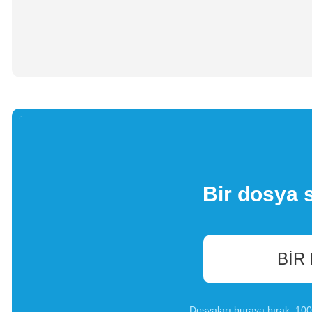
Bir dosya 
BIR
Dosyaları buraya bırak. 1