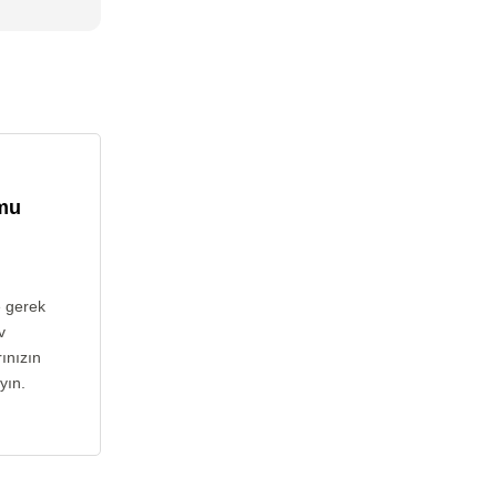
umu
e gerek
v
ınızın
yın.