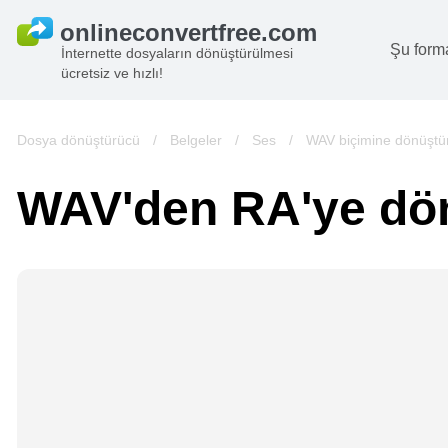
Şu form
İnternette dosyaların dönüştürülmesi
ücretsiz ve hızlı!
B
G
Dosya dönüştürücü
/
Belgeler
/
Ses
/
WAV biçimine dönüştü
S
WAV'den RA'ye dö
B
A
V
we
gö