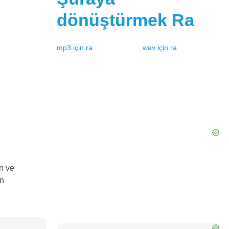
dönüştürmek
Ra
mp3
için
ra
wav
için
ra
n ve
in