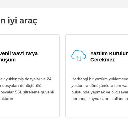
n iyi araç
enli wav'i ra'ya
Yazılım Kurul
nüşüm
Gerekmez
av yüklenmiş dosyalar ve 24
Herhangi bir yazılım yüklemey
a dosyaları dönüştürülür
yoktur. ra dönüşümlere tüm wa
osyalar SSL şifreleme güvenli
bulutunda yapmak ve bilgisayar
 aktarın.
herhangi kaynaklarını kullanma