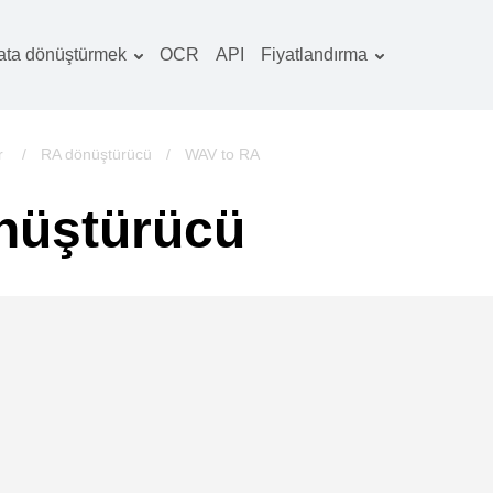
ata dönüştürmek
OCR
API
Fiyatlandırma
Tarife planı
elgeler dönüştürücü
OCR paketi
örüntüler dönüştürücü
r
/
RA dönüştürücü
/
WAV to RA
es dönüştürücü
nüştürücü
ooks dönüştürücü
rşivler dönüştürücü
ideo dönüştürücü
b sitesi-ekran
rüntüleri