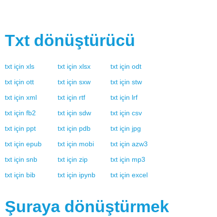
Txt
dönüştürücü
txt
için
xls
txt
için
xlsx
txt
için
odt
txt
için
ott
txt
için
sxw
txt
için
stw
txt
için
xml
txt
için
rtf
txt
için
lrf
txt
için
fb2
txt
için
sdw
txt
için
csv
txt
için
ppt
txt
için
pdb
txt
için
jpg
txt
için
epub
txt
için
mobi
txt
için
azw3
txt
için
snb
txt
için
zip
txt
için
mp3
txt
için
bib
txt
için
ipynb
txt
için
excel
Şuraya dönüştürmek