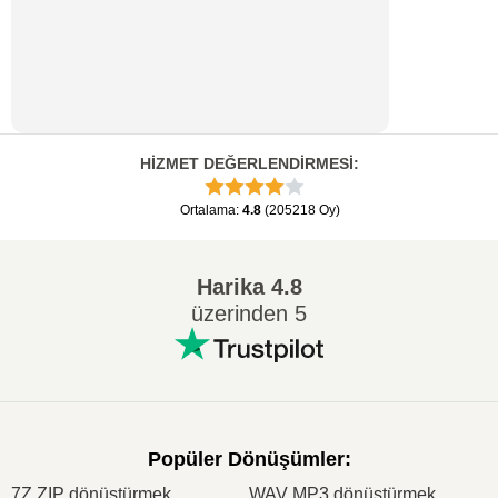
HİZMET DEĞERLENDİRMESİ
:
Ortalama
:
4.8
(
205218
Oy
)
Harika
4.8
üzerinden 5
Popüler Dönüşümler
:
7Z ZIP dönüştürmek
WAV MP3 dönüştürmek