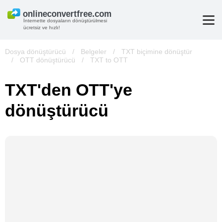
İnternette dosyaların dönüştürülmesi
ücretsiz ve hızlı!
Dosya dönüştürücü
/
Belgeler
/
TXT biçimine dönüştür
/
OTT dönüştürücü
/
TXT to OTT
TXT'den OTT'ye
dönüştürücü