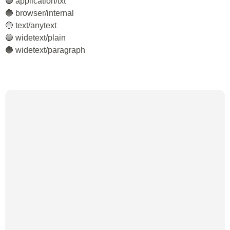
🔵 application/txt
🔵 browser/internal
🔵 text/anytext
🔵 widetext/plain
🔵 widetext/paragraph