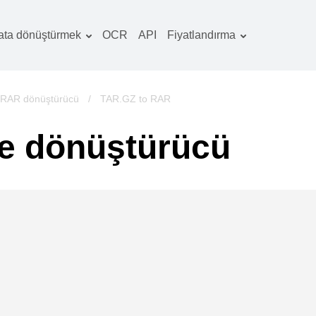
ata dönüştürmek
OCR
API
Fiyatlandırma
Tarife planı
elgeler dönüştürücü
OCR paketi
örüntüler dönüştürücü
RAR dönüştürücü
/
TAR.GZ to RAR
es dönüştürücü
e dönüştürücü
ooks dönüştürücü
rşivler dönüştürücü
ideo dönüştürücü
b sitesi-ekran
rüntüleri