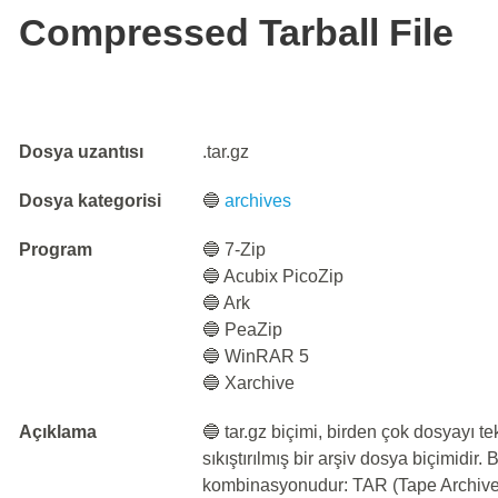
Compressed Tarball File
Dosya uzantısı
.tar.gz
Dosya kategorisi
🔵
archives
Program
🔵 7-Zip
🔵 Acubix PicoZip
🔵 Ark
🔵 PeaZip
🔵 WinRAR 5
🔵 Xarchive
Açıklama
🔵 tar.gz biçimi, birden çok dosyayı t
sıkıştırılmış bir arşiv dosya biçimidir. 
kombinasyonudur: TAR (Tape Archive)