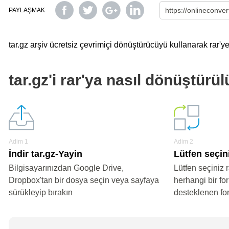
PAYLAŞMAK
tar.gz arşiv ücretsiz çevrimiçi dönüştürücüyü kullanarak rar'ye
tar.gz'i rar'ya nasıl dönüştürül
Adim 1
Adim 2
İndir tar.gz-Yayin
Lütfen seçini
Bilgisayarınızdan Google Drive,
Lütfen seçiniz r
Dropbox'tan bir dosya seçin veya sayfaya
herhangi bir fo
sürükleyip bırakın
desteklenen fo