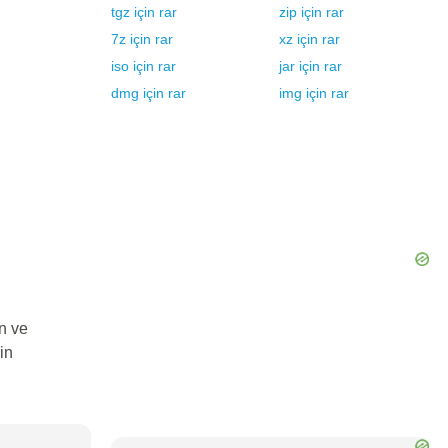
tgz
için
rar
zip
için
rar
7z
için
rar
xz
için
rar
iso
için
rar
jar
için
rar
dmg
için
rar
img
için
rar
n ve
in