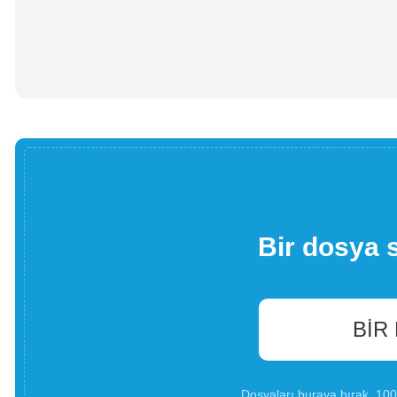
Bir dosya 
BIR
Dosyaları buraya bırak. 1