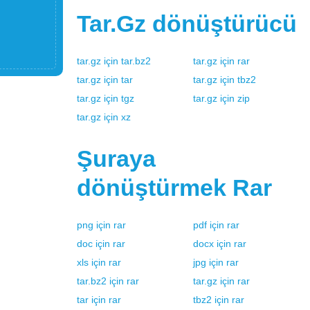
Tar.gz
dönüştürücü
tar.gz
için
tar.bz2
tar.gz
için
rar
tar.gz
için
tar
tar.gz
için
tbz2
tar.gz
için
tgz
tar.gz
için
zip
tar.gz
için
xz
Şuraya
dönüştürmek
Rar
png
için
rar
pdf
için
rar
doc
için
rar
docx
için
rar
xls
için
rar
jpg
için
rar
tar.bz2
için
rar
tar.gz
için
rar
tar
için
rar
tbz2
için
rar