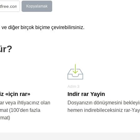
Kopyalamak
 ve diğer birçok biçime çevirebilirsiniz.
ür?
Adim 3
z «için rar»
Indir rar Yayin
ar veya ihtiyacınız olan
Dosyanızın dönüşmesini bekleyi
rmat (100'den fazla
hemen indirebileceksiniz rar-Yay
rmat)