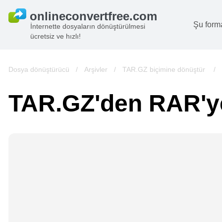
Şu form
İnternette dosyaların dönüştürülmesi
ücretsiz ve hızlı!
B
G
Dosya dönüştürücü
/
Arşivler
/
TAR.GZ biçimine dönüştür
/
S
TAR.GZ'den RAR'y
B
A
V
we
gö