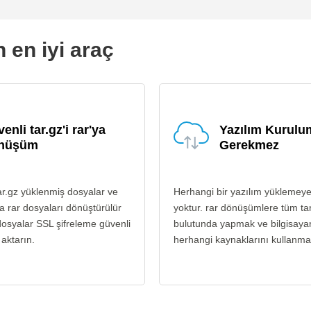
n en iyi araç
enli tar.gz'i rar'ya
Yazılım Kurul
nüşüm
Gerekmez
ar.gz yüklenmiş dosyalar ve
Herhangi bir yazılım yüklemey
a rar dosyaları dönüştürülür
yoktur. rar dönüşümlere tüm ta
osyalar SSL şifreleme güvenli
bulutunda yapmak ve bilgisayar
 aktarın.
herhangi kaynaklarını kullanma