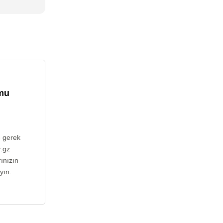
umu
e gerek
r.gz
ınızın
yın.