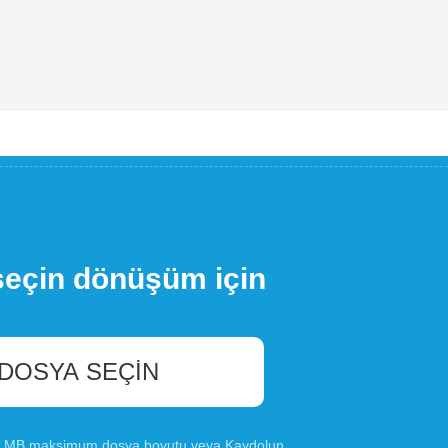
seçin dönüşüm için
 DOSYA SEÇIN
00 MB maksimum dosya boyutu veya
Kaydolun