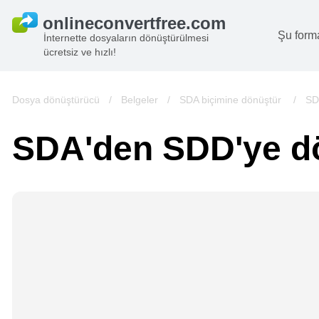
Şu form
İnternette dosyaların dönüştürülmesi
ücretsiz ve hızlı!
B
G
Dosya dönüştürücü
/
Belgeler
/
SDA biçimine dönüştür
/
SD
S
SDA'den SDD'ye d
B
A
V
we
gö