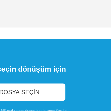
seçin dönüşüm için
 DOSYA SEÇIN
00 MB maksimum dosya boyutu veya
Kaydolun