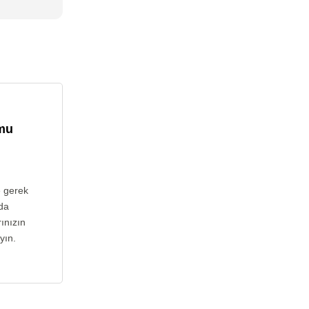
umu
e gerek
da
ınızın
yın.