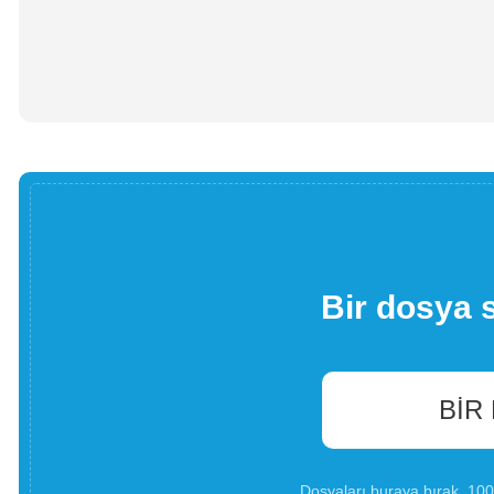
Bir dosya 
BIR
Dosyaları buraya bırak. 1