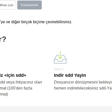
Kopyalamak
e ve diğer birçok biçime çevirebilirsiniz.
r?
Adim 3
iz «için sdd»
Indir sdd Yayin
sdd veya ihtiyacınız olan
Dosyanızın dönüşmesini bekleyi
rmat (100'den fazla
hemen indirebileceksiniz sdd-Ya
rmat)