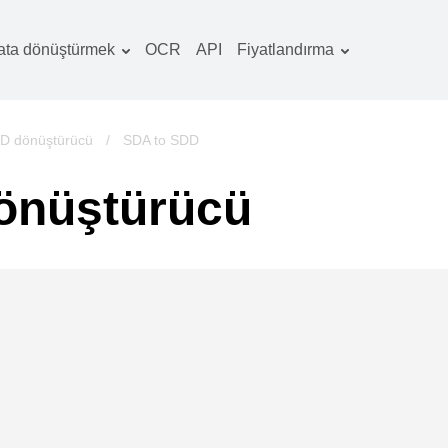
ata dönüştürmek
OCR
API
Fiyatlandırma
Tarife planı
elgeler dönüştürücü
OCR paketi
örüntüler dönüştürücü
D dönüştürücü
/
SDA to SDD
es dönüştürücü
önüştürücü
ooks dönüştürücü
rşivler dönüştürücü
ideo dönüştürücü
b sitesi-ekran
rüntüleri