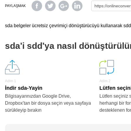
PAYLAŞMAK
sda belgeler ücretsiz çevrimiçi dönüştürücüyü kullanarak sdd'y
sda'i sdd'ya nasıl dönüştürülü
Adim 1
Adim 2
İndir sda-Yayin
Lütfen seçin
Bilgisayarınızdan Google Drive,
Lütfen seçiniz 
Dropbox'tan bir dosya seçin veya sayfaya
herhangi bir fo
sürükleyip bırakın
desteklenen fo