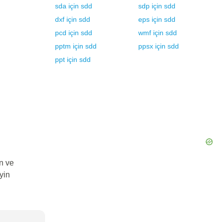
sda
için
sdd
sdp
için
sdd
dxf
için
sdd
eps
için
sdd
pcd
için
sdd
wmf
için
sdd
pptm
için
sdd
ppsx
için
sdd
ppt
için
sdd
n ve
yin