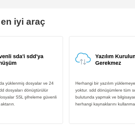
en iyi araç
enli sda'i sdd'ya
Yazılım Kurul
nüşüm
Gerekmez
da yüklenmiş dosyalar ve 24
Herhangi bir yazılım yüklemey
dd dosyaları dönüştürülür
yoktur. sdd dönüşümlere tüm s
osyalar SSL şifreleme güvenli
bulutunda yapmak ve bilgisayar
 aktarın.
herhangi kaynaklarını kullanma