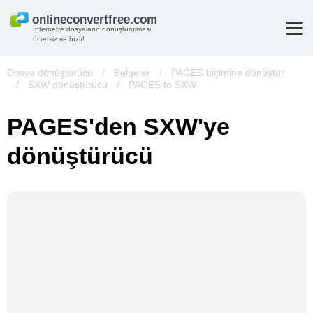
İnternette dosyaların dönüştürülmesi
ücretsiz ve hızlı!
Dosya dönüştürücü
/
Belgeler
/
PAGES biçimine dönüştür
/
SXW dönüştürücü
/
PAGES to SXW
PAGES'den SXW'ye
dönüştürücü