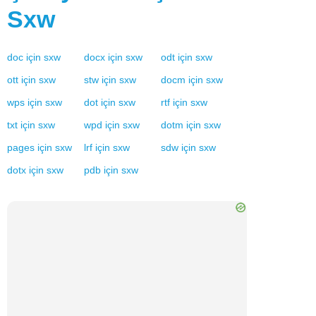
Sxw
doc
için
sxw
docx
için
sxw
odt
için
sxw
ott
için
sxw
stw
için
sxw
docm
için
sxw
wps
için
sxw
dot
için
sxw
rtf
için
sxw
txt
için
sxw
wpd
için
sxw
dotm
için
sxw
pages
için
sxw
lrf
için
sxw
sdw
için
sxw
dotx
için
sxw
pdb
için
sxw