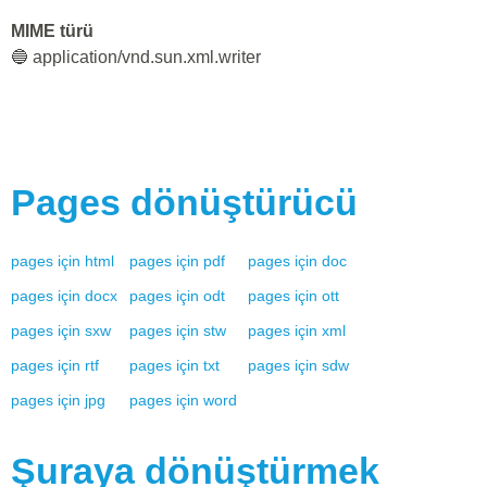
MIME türü
🔵 application/vnd.sun.xml.writer
Pages
dönüştürücü
pages
için
html
pages
için
pdf
pages
için
doc
pages
için
docx
pages
için
odt
pages
için
ott
pages
için
sxw
pages
için
stw
pages
için
xml
pages
için
rtf
pages
için
txt
pages
için
sdw
pages
için
jpg
pages
için
word
Şuraya dönüştürmek