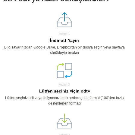
Adim 1
İndir ott-Yayin
Bilgisayarınızdan Google Drive, Dropbox'tan bir dosya seçin veya sayfaya
sürükleyip bırakın
Adim 2
Lütfen seçiniz «için odt»
Lütfen seçiniz odt veya ihtiyacınız olan herhangi bir format (100'den fazla
desteklenen format)