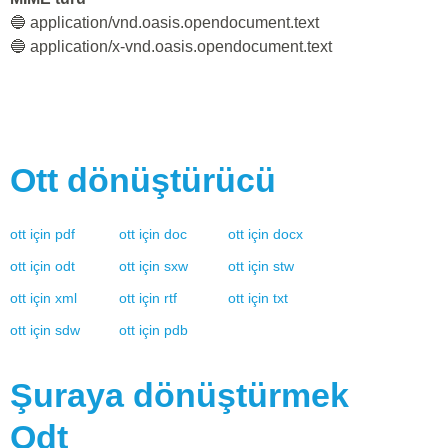
🔵 application/vnd.oasis.opendocument.text
🔵 application/x-vnd.oasis.opendocument.text
Ott
dönüştürücü
ott
için
pdf
ott
için
doc
ott
için
docx
ott
için
odt
ott
için
sxw
ott
için
stw
ott
için
xml
ott
için
rtf
ott
için
txt
ott
için
sdw
ott
için
pdb
Şuraya dönüştürmek
Odt