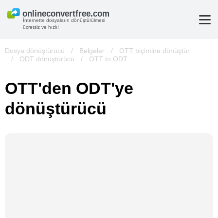
İnternette dosyaların dönüştürülmesi
ücretsiz ve hızlı!
Dosya dönüştürücü
/
Belgeler
/
OTT biçimine dönüştür
/
ODT dönüştürücü
/
OTT to ODT
OTT'den ODT'ye
dönüştürücü