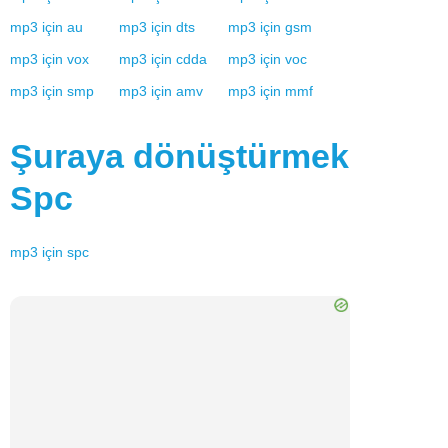
mp3
için
au
mp3
için
dts
mp3
için
gsm
mp3
için
vox
mp3
için
cdda
mp3
için
voc
mp3
için
smp
mp3
için
amv
mp3
için
mmf
Şuraya dönüştürmek
Spc
mp3
için
spc