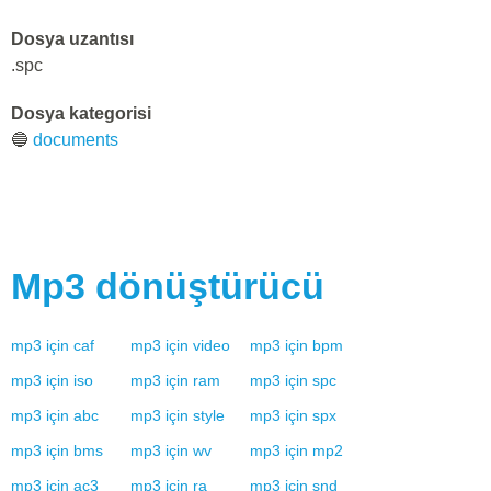
Dosya uzantısı
.spc
Dosya kategorisi
🔵
documents
Mp3
dönüştürücü
mp3
için
caf
mp3
için
video
mp3
için
bpm
mp3
için
iso
mp3
için
ram
mp3
için
spc
mp3
için
abc
mp3
için
style
mp3
için
spx
mp3
için
bms
mp3
için
wv
mp3
için
mp2
mp3
için
ac3
mp3
için
ra
mp3
için
snd