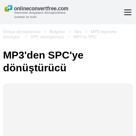
İnternette dosyaların dönüştürülmesi
ücretsiz ve hızlı!
Dosya dönüştürücü
/
Belgeler
/
Ses
/
MP3 biçimine
dönüştür
/
SPC dönüştürücü
/
MP3 to SPC
MP3'den SPC'ye
dönüştürücü