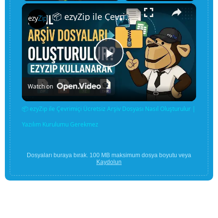
×
Unmute
📦 ezyZip ile Çevrimiçi Ücretsiz Arşiv Dosyası Nasıl Oluşturulur | Yazılım Kurulumu Gerekmez
Play
Watch on
Video
📦 ezyZip ile Çevrimiçi Ücretsiz Arşiv Dosyası Nasıl Oluşturulur |
Yazılım Kurulumu Gerekmez
Dosyaları buraya bırak. 100 MB maksimum dosya boyutu veya
Kaydolun