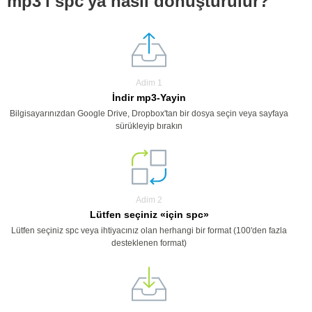
mp3'i spc'ya nasıl dönüştürülür?
Adim 1
İndir mp3-Yayin
Bilgisayarınızdan Google Drive, Dropbox'tan bir dosya seçin veya sayfaya
sürükleyip bırakın
Adim 2
Lütfen seçiniz «için spc»
Lütfen seçiniz spc veya ihtiyacınız olan herhangi bir format (100'den fazla
desteklenen format)