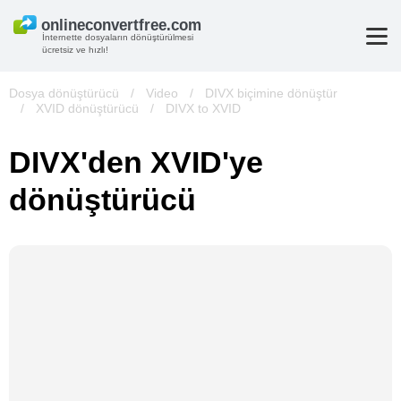
İnternette dosyaların dönüştürülmesi
ücretsiz ve hızlı!
Dosya dönüştürücü
/
Video
/
DIVX biçimine dönüştür
/
XVID dönüştürücü
/
DIVX to XVID
DIVX'den XVID'ye
dönüştürücü