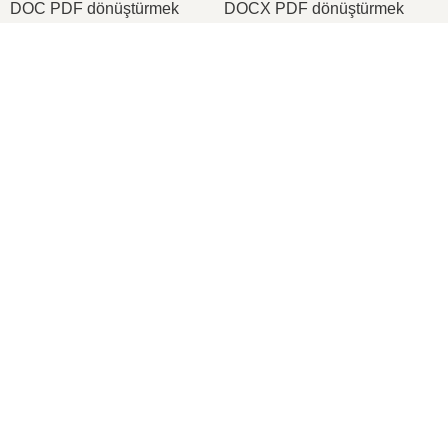
DOC PDF dönüştürmek
DOCX PDF dönüştürmek
PDF JPG dönüştürmek
PDF PNG dönüştürmek
×
TIFF PDF dönüştürmek
PNG ICO dönüştürmek
Now Playing
Play Video
×
2026
© onlineconvertfree.com
Görsel Programlama 2024-2025 Vize Soruları
Hakkımızda
Dosya biçimleri
Play
Güvenlik politikası
Watch on
Video
Destek
Görsel Programlama 2024-2025 Vize Soruları
API