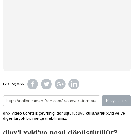
PAYLAŞMAK
Kopyalamak
divx video ücretsiz çevrimiçi dönüştürücüyü kullanarak xvid'ye ve
diğer birçok biçime çevirebilirsiniz.
divx'i xvid'ya nasıl dönüştürülür?