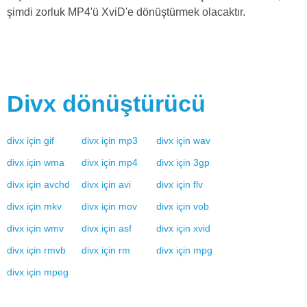
şimdi zorluk MP4'ü XviD'e dönüştürmek olacaktır.
Divx
dönüştürücü
divx
için
gif
divx
için
mp3
divx
için
wav
divx
için
wma
divx
için
mp4
divx
için
3gp
divx
için
avchd
divx
için
avi
divx
için
flv
divx
için
mkv
divx
için
mov
divx
için
vob
divx
için
wmv
divx
için
asf
divx
için
xvid
divx
için
rmvb
divx
için
rm
divx
için
mpg
divx
için
mpeg