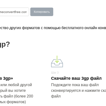
Копировать
ество других форматов с помощью бесплатного онлайн конв
gp?
Шаг 3
в 3gp»
Скачайте ваш 3gp файл
 или любой другой
Подождите пока ваш файл
орый вы хотите
сконвертируется и нажмите ска
ь файл (более 200
файл
мых форматов)