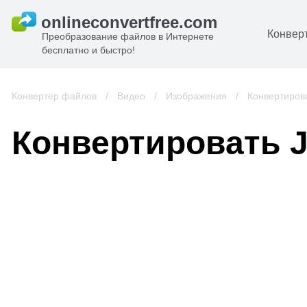
Конвер
Преобразование файлов в Интернете
бесплатно и быстро!
Д
И
Конвертер файлов
/
Видео
/
Изображения
/
Конвертиров
к
А
Конвертировать 
К
А
В
С