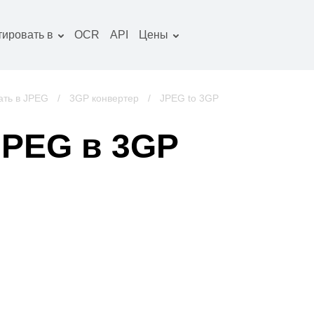
тировать в
OCR
API
Цены
Тарифный план
окументы конвертер
Пакет OCR
зображение
ать в JPEG
/
3GP конвертер
/
JPEG to 3GP
онвертер
удио конвертер
JPEG в 3GP
ниги конвертер
рхивы конвертер
идео конвертер
криншот сайта