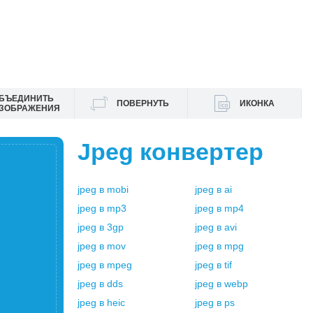
БЪЕДИНИТЬ
ПОВЕРНУТЬ
ИКОНКА
ЗОБРАЖЕНИЯ
Jpeg
конвертер
jpeg
в
mobi
jpeg
в
ai
jpeg
в
mp3
jpeg
в
mp4
jpeg
в
3gp
jpeg
в
avi
jpeg
в
mov
jpeg
в
mpg
jpeg
в
mpeg
jpeg
в
tif
jpeg
в
dds
jpeg
в
webp
jpeg
в
heic
jpeg
в
ps