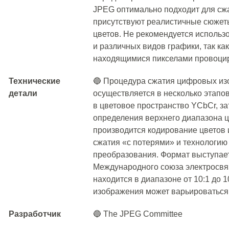
JPEG оптимально подходит для сжа
присутствуют реалистичные сюжеты
цветов. Не рекомендуется использ
и различных видов графики, так ка
находящимися пикселами провоцир
Технические
🔵 Процедура сжатия цифровых и
детали
осуществляется в несколько этапо
в цветовое пространство YCbCr, за
определения верхнего диапазона ц
производится кодирование цветов 
сжатия «с потерями» и технологию
преобразования. Формат выступае
Международного союза электросвя
находится в диапазоне от 10:1 до 
изображения может варьироваться 
Разработчик
🔵 The JPEG Committee