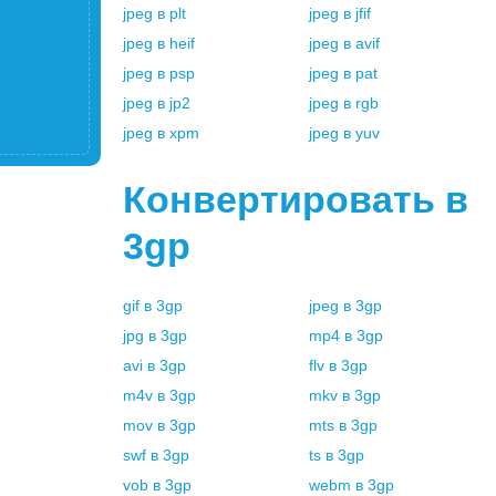
jpeg
в
plt
jpeg
в
jfif
jpeg
в
heif
jpeg
в
avif
jpeg
в
psp
jpeg
в
pat
jpeg
в
jp2
jpeg
в
rgb
jpeg
в
xpm
jpeg
в
yuv
Конвертировать в
3gp
gif
в
3gp
jpeg
в
3gp
jpg
в
3gp
mp4
в
3gp
avi
в
3gp
flv
в
3gp
m4v
в
3gp
mkv
в
3gp
mov
в
3gp
mts
в
3gp
swf
в
3gp
ts
в
3gp
vob
в
3gp
webm
в
3gp