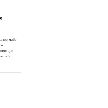
е
какое-либо
се
роисходят
ие-либо