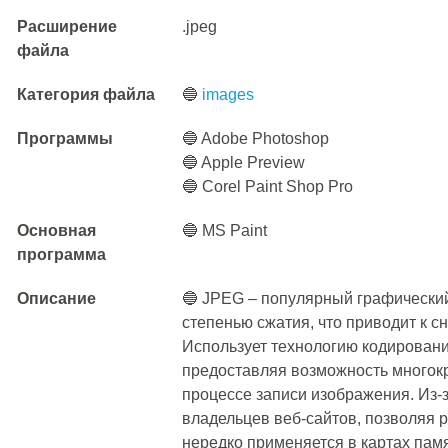
Расширение
.jpeg
файла
Категория файла
🔵
images
Программы
🔵 Adobe Photoshop
🔵 Apple Preview
🔵 Corel Paint Shop Pro
Основная
🔵 MS Paint
программа
Описание
🔵 JPEG – популярный графически
степенью сжатия, что приводит к 
Использует технологию кодирован
предоставляя возможность многокр
процессе записи изображения. Из-
владельцев веб-сайтов, позволяя 
нередко применяется в картах па