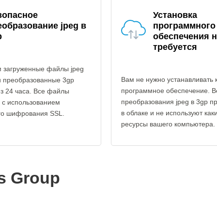
зопасное
Установка
еобразование jpeg в
программного
p
обеспечения н
требуется
 загруженные файлы jpeg
Вам не нужно устанавливать 
и преобразованные 3gp
программное обеспечение. В
з 24 часа. Все файлы
преобразования jpeg в 3gp п
 с использованием
в облаке и не используют как
го шифрования SSL.
ресурсы вашего компьютера.
ts Group