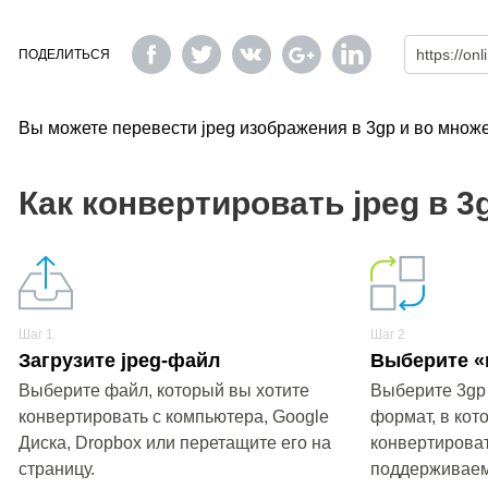
ПОДЕЛИТЬСЯ
Вы можете перевести jpeg изображения в 3gp и во множ
Как конвертировать jpeg в 3
Шаг 1
Шаг 2
Загрузите jpeg-файл
Выберите «
Выберите файл, который вы хотите
Выберите 3gp
конвертировать с компьютера, Google
формат, в кот
Диска, Dropbox или перетащите его на
конвертироват
страницу.
поддерживае