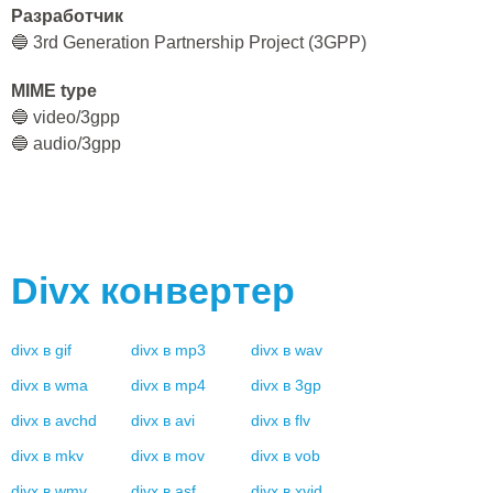
Разработчик
🔵 3rd Generation Partnership Project (3GPP)
MIME type
🔵 video/3gpp
🔵 audio/3gpp
Divx
конвертер
divx
в
gif
divx
в
mp3
divx
в
wav
divx
в
wma
divx
в
mp4
divx
в
3gp
divx
в
avchd
divx
в
avi
divx
в
flv
divx
в
mkv
divx
в
mov
divx
в
vob
divx
в
wmv
divx
в
asf
divx
в
xvid