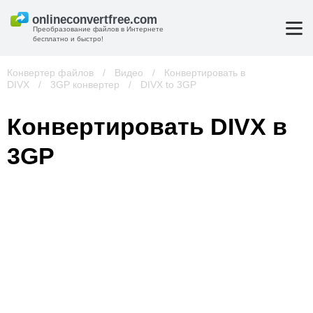
Преобразование файлов в Интернете
бесплатно и быстро!
Конвертер файлов
/
Видео
/
Конвертировать в
DIVX
/
3GP конвертер
/
DIVX to 3GP
Конвертировать DIVX в
3GP