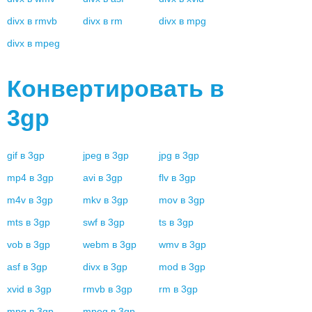
divx
в
rmvb
divx
в
rm
divx
в
mpg
divx
в
mpeg
Конвертировать в
3gp
gif
в
3gp
jpeg
в
3gp
jpg
в
3gp
mp4
в
3gp
avi
в
3gp
flv
в
3gp
m4v
в
3gp
mkv
в
3gp
mov
в
3gp
mts
в
3gp
swf
в
3gp
ts
в
3gp
vob
в
3gp
webm
в
3gp
wmv
в
3gp
asf
в
3gp
divx
в
3gp
mod
в
3gp
xvid
в
3gp
rmvb
в
3gp
rm
в
3gp
mpg
в
3gp
mpeg
в
3gp