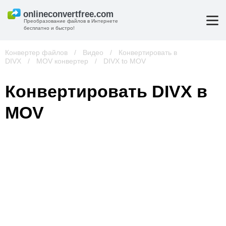
Преобразование файлов в Интернете
бесплатно и быстро!
Конвертер файлов
/
Видео
/
Конвертировать в
DIVX
/
MOV конвертер
/
DIVX to MOV
Конвертировать DIVX в
MOV