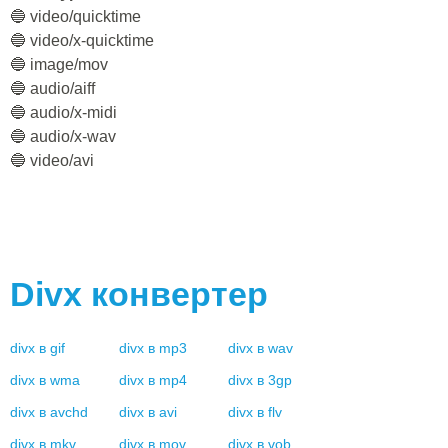
🔵 video/quicktime
🔵 video/x-quicktime
🔵 image/mov
🔵 audio/aiff
🔵 audio/x-midi
🔵 audio/x-wav
🔵 video/avi
Divx
конвертер
divx
в
gif
divx
в
mp3
divx
в
wav
divx
в
wma
divx
в
mp4
divx
в
3gp
divx
в
avchd
divx
в
avi
divx
в
flv
divx
в
mkv
divx
в
mov
divx
в
vob