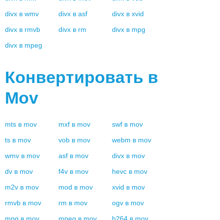
divx
в
wmv
divx
в
asf
divx
в
xvid
divx
в
rmvb
divx
в
rm
divx
в
mpg
divx
в
mpeg
Конвертировать в
Mov
mts
в
mov
mxf
в
mov
swf
в
mov
ts
в
mov
vob
в
mov
webm
в
mov
wmv
в
mov
asf
в
mov
divx
в
mov
dv
в
mov
f4v
в
mov
hevc
в
mov
m2v
в
mov
mod
в
mov
xvid
в
mov
rmvb
в
mov
rm
в
mov
ogv
в
mov
mpg
в
mov
mpeg
в
mov
h264
в
mov