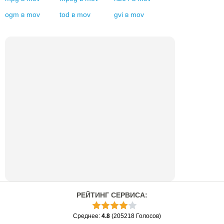
ogm
в
mov
tod
в
mov
gvi
в
mov
РЕЙТИНГ СЕРВИСА
:
Среднее
:
4.8
(
205218
Голосов
)