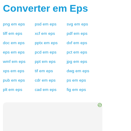
Converter em
Eps
png
em
eps
psd
em
eps
svg
em
eps
tiff
em
eps
xcf
em
eps
pdf
em
eps
doc
em
eps
pptx
em
eps
dxf
em
eps
eps
em
eps
pcd
em
eps
pct
em
eps
wmf
em
eps
ppt
em
eps
jpg
em
eps
xps
em
eps
tif
em
eps
dwg
em
eps
pub
em
eps
cdr
em
eps
ps
em
eps
plt
em
eps
cad
em
eps
fig
em
eps