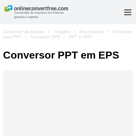
Conversão de arquivos em Internet
gratuita e rapida!
Conversor de arquivo
/
Imagens
/
Documentos
/
Converter
para PPT
/
Conversor EPS
/
PPT to EPS
Conversor PPT em EPS