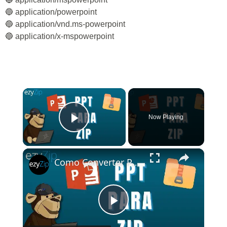
🔵 application/powerpoint
🔵 application/vnd.ms-powerpoint
🔵 application/x-mspowerpoint
×
Now Playing
Play Video
×
Como Converter PPT para ZIP Online (Guia Simples)
Play