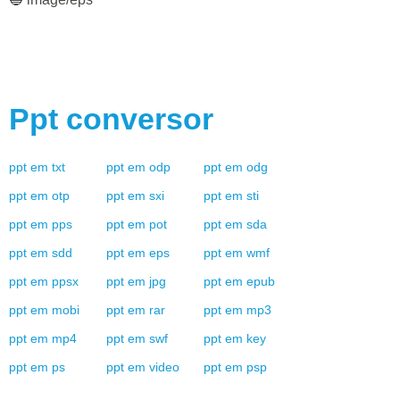
Ppt
conversor
ppt
em
txt
ppt
em
odp
ppt
em
odg
ppt
em
otp
ppt
em
sxi
ppt
em
sti
ppt
em
pps
ppt
em
pot
ppt
em
sda
ppt
em
sdd
ppt
em
eps
ppt
em
wmf
ppt
em
ppsx
ppt
em
jpg
ppt
em
epub
ppt
em
mobi
ppt
em
rar
ppt
em
mp3
ppt
em
mp4
ppt
em
swf
ppt
em
key
ppt
em
ps
ppt
em
video
ppt
em
psp