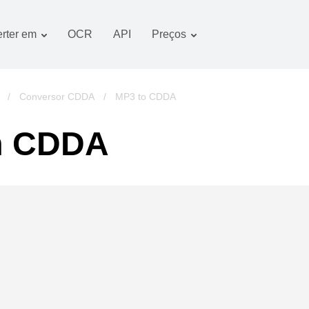
rter em
OCR
API
Preços
Plano tarifário
Documentos conversor
Pacote OCR
Imagem conversor
/
Conversor CDDA
/
MP3 to CDDA
Áudio conversor
m CDDA
Books conversor
Arquivos conversor
Vídeo conversor
imagens do website