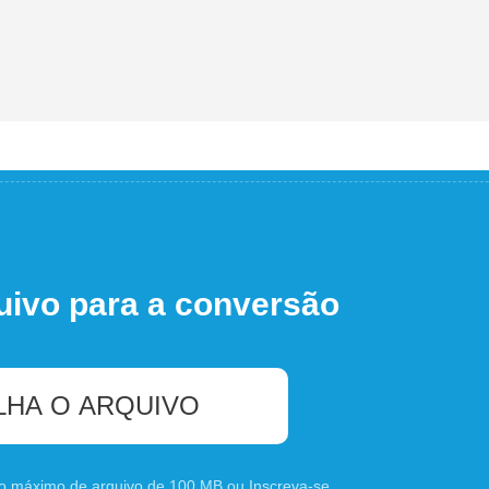
uivo para a conversão
LHA O ARQUIVO
nho máximo de arquivo de 100 MB ou
Inscreva-se