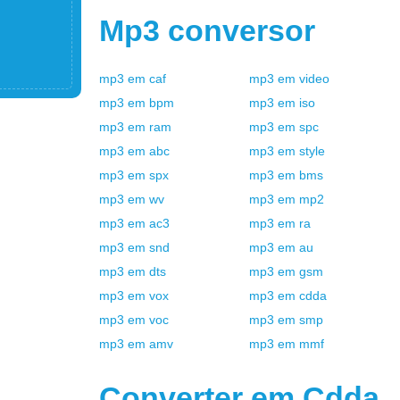
Mp3
conversor
mp3
em
caf
mp3
em
video
mp3
em
bpm
mp3
em
iso
mp3
em
ram
mp3
em
spc
mp3
em
abc
mp3
em
style
mp3
em
spx
mp3
em
bms
mp3
em
wv
mp3
em
mp2
mp3
em
ac3
mp3
em
ra
mp3
em
snd
mp3
em
au
mp3
em
dts
mp3
em
gsm
mp3
em
vox
mp3
em
cdda
mp3
em
voc
mp3
em
smp
mp3
em
amv
mp3
em
mmf
Converter em
Cdda