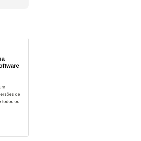
ia
oftware
hum
versões de
 todos os