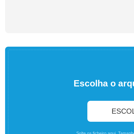
Escolha o arq
ESCO
Solte os ficheiro aqui. Tama