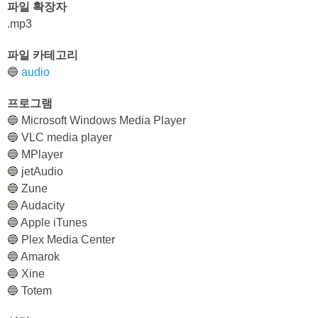
파일 확장자
.mp3
파일 카테고리
🔵
audio
프로그램
🔵 Microsoft Windows Media Player
🔵 VLC media player
🔵 MPlayer
🔵 jetAudio
🔵 Zune
🔵 Audacity
🔵 Apple iTunes
🔵 Plex Media Center
🔵 Amarok
🔵 Xine
🔵 Totem