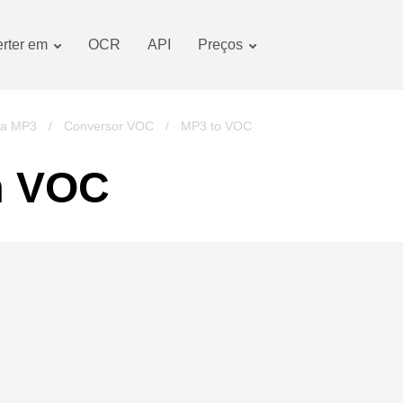
rter em
OCR
API
Preços
Plano tarifário
Documentos conversor
Pacote OCR
Imagem conversor
ra MP3
/
Conversor VOC
/
MP3 to VOC
Áudio conversor
m VOC
Books conversor
Arquivos conversor
Vídeo conversor
imagens do website