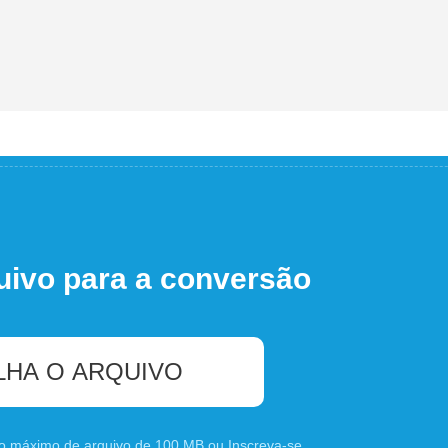
uivo para a conversão
LHA O ARQUIVO
nho máximo de arquivo de 100 MB ou
Inscreva-se