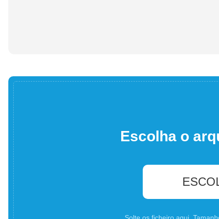
Escolha o arq
ESCO
Solte os ficheiro aqui. Tama