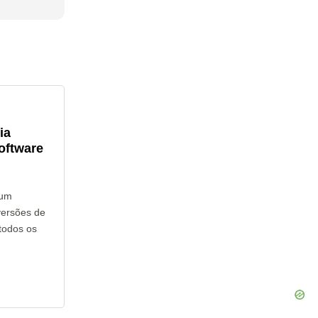
ia
oftware
hum
versões de
todos os