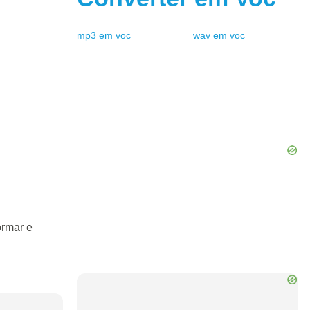
mp3
em
voc
wav
em
voc
ormar e