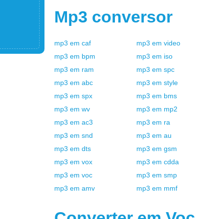
Mp3
conversor
mp3
em
caf
mp3
em
video
mp3
em
bpm
mp3
em
iso
mp3
em
ram
mp3
em
spc
mp3
em
abc
mp3
em
style
mp3
em
spx
mp3
em
bms
mp3
em
wv
mp3
em
mp2
mp3
em
ac3
mp3
em
ra
mp3
em
snd
mp3
em
au
mp3
em
dts
mp3
em
gsm
mp3
em
vox
mp3
em
cdda
mp3
em
voc
mp3
em
smp
mp3
em
amv
mp3
em
mmf
Converter em
Voc