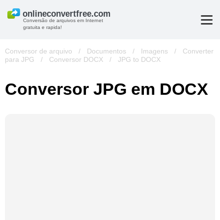
Conversão de arquivos em Internet
gratuita e rapida!
Conversor de arquivo
/
Documentos
/
Imagens
/
Converter
para JPG
/
Conversor DOCX
/
JPG to DOCX
Conversor JPG em DOCX