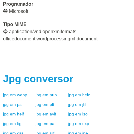
Programador
🔵 Microsoft
Tipo MIME
🔵 application/vnd.openxmlformats-
officedocument.wordprocessingml.document
Jpg
conversor
jpg
em
webp
jpg
em
pub
jpg
em
heic
jpg
em
ps
jpg
em
plt
jpg
em
jfif
jpg
em
heif
jpg
em
avif
jpg
em
iso
jpg
em
fig
jpg
em
pat
jpg
em
exp
jpg
em
css
jpg
em
srf
jpg
em
jpe