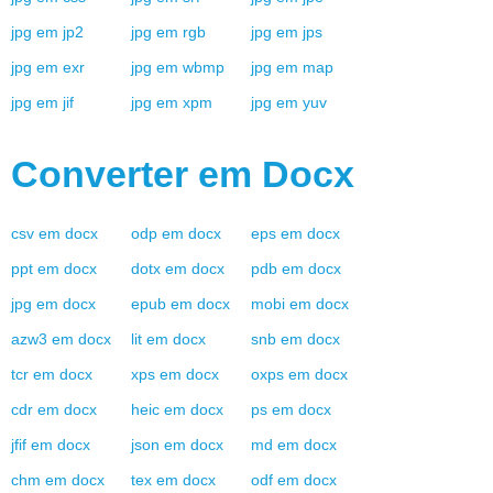
jpg
em
jp2
jpg
em
rgb
jpg
em
jps
jpg
em
exr
jpg
em
wbmp
jpg
em
map
jpg
em
jif
jpg
em
xpm
jpg
em
yuv
Converter em
Docx
csv
em
docx
odp
em
docx
eps
em
docx
ppt
em
docx
dotx
em
docx
pdb
em
docx
jpg
em
docx
epub
em
docx
mobi
em
docx
azw3
em
docx
lit
em
docx
snb
em
docx
tcr
em
docx
xps
em
docx
oxps
em
docx
cdr
em
docx
heic
em
docx
ps
em
docx
jfif
em
docx
json
em
docx
md
em
docx
chm
em
docx
tex
em
docx
odf
em
docx