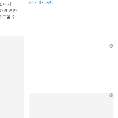
potx
에서
pptx
다렸다가
릭하면 변환
로드할 수