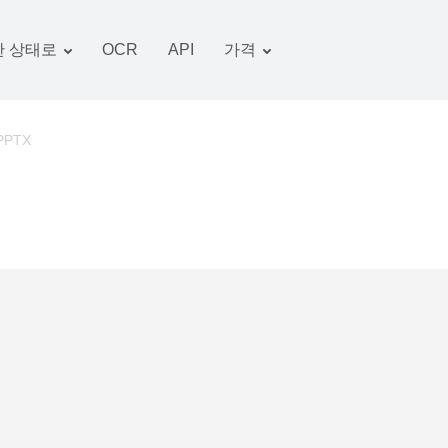
 상태로
OCR
API
가격
관세 계획
서류 변환기
OCR 패키지
그림 변환기
 PPTX
오디오 변환기
서적 변환기
아카이브 변환기
비디오 변환기
웹 사이트-스크린 샷