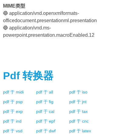
MIME类型
🔵 application/vnd.openxmlformats-
officedocument.presentationml.presentation
🔵 application/vnd.ms-
powerpoint.presentation.macroEnabled.12
Pdf
转换器
pdf
于
midi
pdf
于
all
pdf
于
iso
pdf
于
psp
pdf
于
fig
pdf
于
jnt
pdf
于
exp
pdf
于
cal
pdf
于
tax
pdf
于
ind
pdf
于
epf
pdf
于
cnc
pdf
于
vsd
pdf
于
dwf
pdf
于
latex