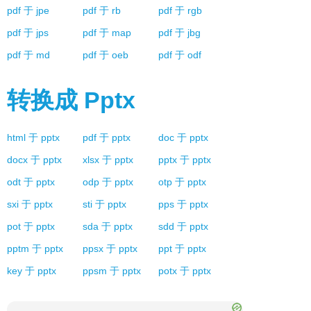
pdf
于
jpe
pdf
于
rb
pdf
于
rgb
pdf
于
jps
pdf
于
map
pdf
于
jbg
pdf
于
md
pdf
于
oeb
pdf
于
odf
转换成
Pptx
html
于
pptx
pdf
于
pptx
doc
于
pptx
docx
于
pptx
xlsx
于
pptx
pptx
于
pptx
odt
于
pptx
odp
于
pptx
otp
于
pptx
sxi
于
pptx
sti
于
pptx
pps
于
pptx
pot
于
pptx
sda
于
pptx
sdd
于
pptx
pptm
于
pptx
ppsx
于
pptx
ppt
于
pptx
key
于
pptx
ppsm
于
pptx
potx
于
pptx