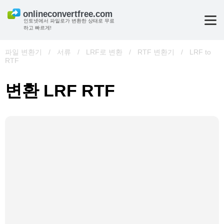
인토넷에서 파일로가 변환한 상태로 무료
하고 빠르게!
파일 변환기
/
서류
/
LRF로 변환
/
RTF 변환기
/
LRF to
RTF
변환 LRF RTF