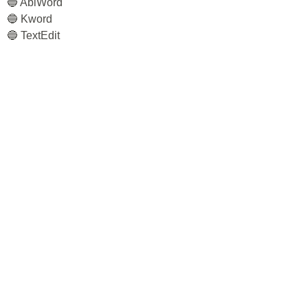
🔵 AbiWord
🔵 Kword
🔵 TextEdit