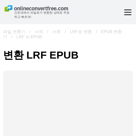
인토넷에서 파일로가 변환한 상태로 무료
하고 빠르게!
파일 변환기
/
서적
/
서류
/
LRF로 변환
/
EPUB 변환
기
/
LRF to EPUB
변환 LRF EPUB