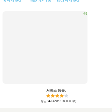
fig
에서
svg
map
에서
svg
svgz
에서
svg
서비스 등급
:
평균
:
4.8
(
205218
투표 수
)