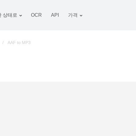
 상태로
OCR
API
가격
관세 계획
서류 변환기
OCR 패키지
그림 변환기
/
AAF to MP3
오디오 변환기
서적 변환기
아카이브 변환기
비디오 변환기
웹 사이트-스크린 샷