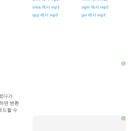
oma
에서
mp3
ogm
에서
mp3
qcp
에서
mp3
gvi
에서
mp3
다렸다가
릭하면 변환
로드할 수