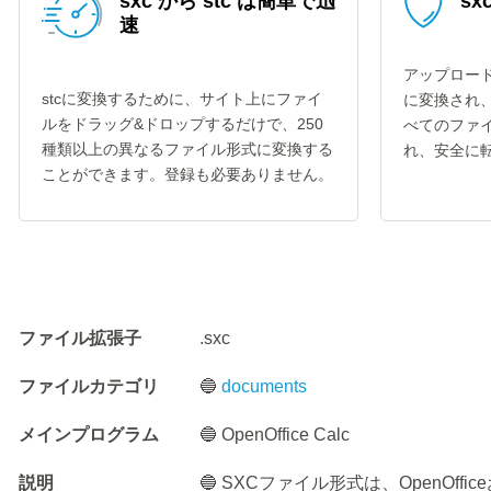
sxc から stc は簡単で迅
sx
速
アップロード
stcに変換するために、サイト上にファイ
に変換され
ルをドラッグ&ドロップするだけで、250
べてのファイ
種類以上の異なるファイル形式に変換する
れ、安全に
ことができます。登録も必要ありません。
ファイル拡張子
.sxc
ファイルカテゴリ
🔵
documents
メインプログラム
🔵 OpenOffice Calc
説明
🔵 SXCファイル形式は、OpenOffice