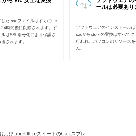
c から stc 安全な変換
ソフトウェアの
ールは必要あり
した sxcファイルはすぐにstc
ソフトウェアのインストールは
、24時間後に削除されます。す
sxcからstcへの変換はすべて
ルはSSL暗号化により保護さ
行われ、パソコンのリソースを
転送されます。
ん。
およびLibreOfficeスイートのCalcスプレ