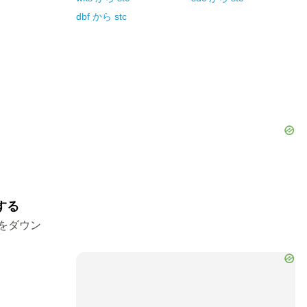
dbf
から
stc
する
ルをダウン