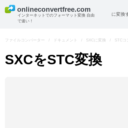
に変換
インターネットでのフォーマット変換 自由
で速い！
ファイルコンバーター
/
ドキュメント
/
SXCに変換
/
STC
SXCをSTC変換
B