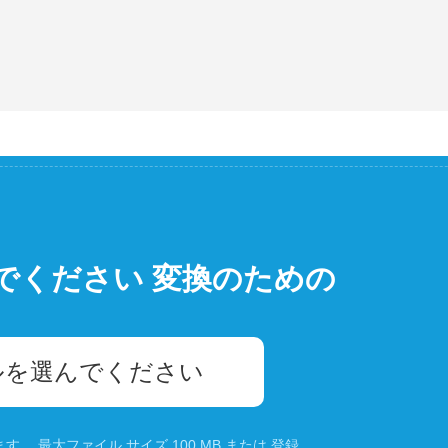
でください 変換のための
ルを選んでください
。 最大ファイル サイズ 100 MB または
登録