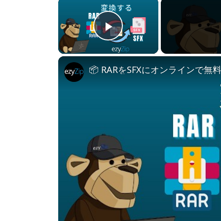
×
Play Video