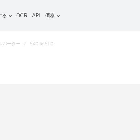
する
OCR
API
価格
料金プラン
文書 コンバーター
OCRパッケージ
画像 コンバーター
コンバーター
/
SXC to STC
音声 コンバーター
ooks コンバーター
ファイルアーカイブ コン
バーター
動画 コンバーター
ウェブサイト-スクリーン
ショット