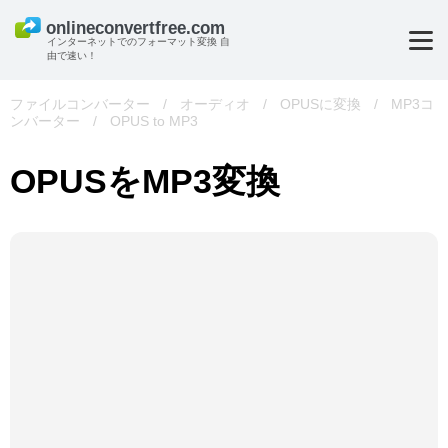
インターネットでのフォーマット変換 自
由で速い！
ファイルコンバーター
/
オーディオ
/
OPUSに変換
/
MP3コ
ンバーター
/
OPUS to MP3
OPUSをMP3変換