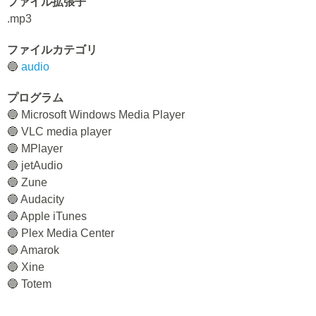
ファイル拡張子
.mp3
ファイルカテゴリ
🔵
audio
プログラム
🔵 Microsoft Windows Media Player
🔵 VLC media player
🔵 MPlayer
🔵 jetAudio
🔵 Zune
🔵 Audacity
🔵 Apple iTunes
🔵 Plex Media Center
🔵 Amarok
🔵 Xine
🔵 Totem