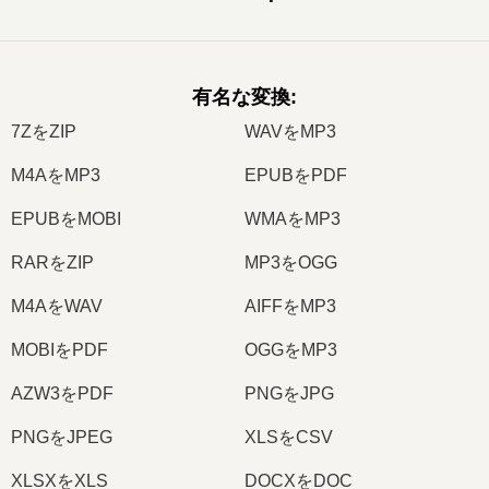
有名な変換
:
7ZをZIP
WAVをMP3
M4AをMP3
EPUBをPDF
EPUBをMOBI
WMAをMP3
RARをZIP
MP3をOGG
M4AをWAV
AIFFをMP3
MOBIをPDF
OGGをMP3
AZW3をPDF
PNGをJPG
PNGをJPEG
XLSをCSV
XLSXをXLS
DOCXをDOC