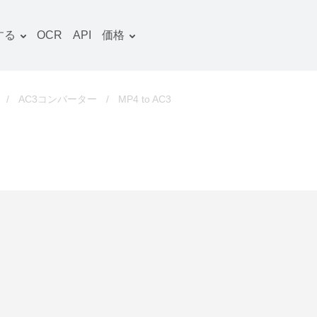
する
OCR
API
価格
料金プラン
文書 コンバーター
OCRパッケージ
画像 コンバーター
/
AC3コンバーター
/
MP4 to AC3
音声 コンバーター
ooks コンバーター
ファイルアーカイブ コン
バーター
動画 コンバーター
ウェブサイト-スクリーン
ショット