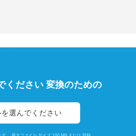
でください 変換のための
ルを選んでください
。 最大ファイル サイズ 100 MB または
登録