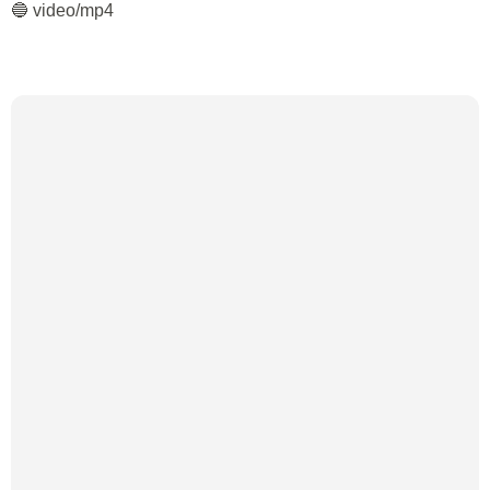
🔵 video/mp4