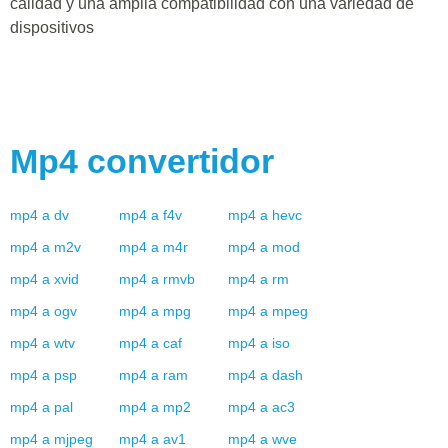
calidad y una amplia compatibilidad con una variedad de
dispositivos
Mp4
convertidor
mp4
a
dv
mp4
a
f4v
mp4
a
hevc
mp4
a
m2v
mp4
a
m4r
mp4
a
mod
mp4
a
xvid
mp4
a
rmvb
mp4
a
rm
mp4
a
ogv
mp4
a
mpg
mp4
a
mpeg
mp4
a
wtv
mp4
a
caf
mp4
a
iso
mp4
a
psp
mp4
a
ram
mp4
a
dash
mp4
a
pal
mp4
a
mp2
mp4
a
ac3
mp4
a
mjpeg
mp4
a
av1
mp4
a
wve