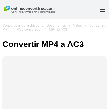
Convertir archivos online gratis y rápido
Convertidor de archivos
/
Documentos
/
Video
/
Convertir a
MP4
/
AC3 convertidor
/
MP4 to AC3
Convertir MP4 a AC3