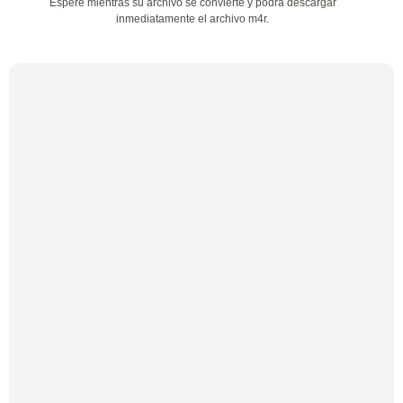
Espere mientras su archivo se convierte y podrá descargar
inmediatamente el archivo m4r.