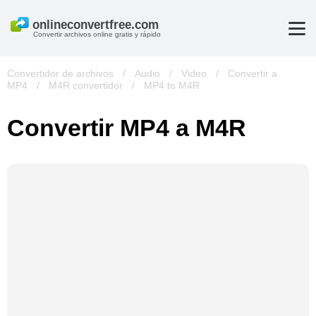
Convertir archivos online gratis y rápido
Convertidor de archivos
/
Audio
/
Video
/
Convertir a
MP4
/
M4R convertidor
/
MP4 to M4R
Convertir MP4 a M4R