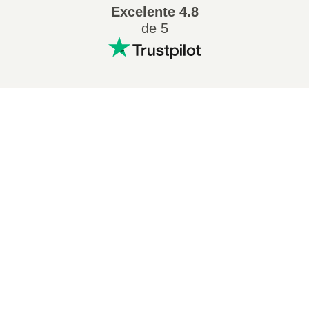
Excelente
4.8
de 5
Conversion más popular
:
×
Cambiar 7Z a ZIP
Cambiar WAV a MP3
Now Playing
Cambiar M4A a MP3
Cambiar EPUB a PDF
Play Video
Cambiar EPUB a MOBI
Cambiar WMA a MP3
×
Cómo convertir ZIP a 7Z en línea (Guía simple)
Cambiar RAR a ZIP
Cambiar MP3 a OGG
Cambiar M4A a WAV
Cambiar AIFF a MP3
Cambiar MOBI a PDF
Cambiar OGG a MP3
Play
Cambiar AZW3 a PDF
Cambiar PNG a JPG