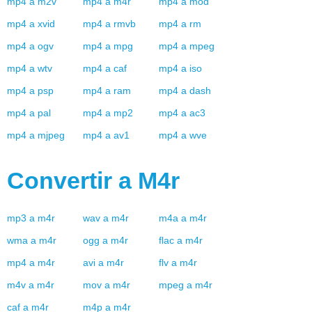
mp4
a
m2v
mp4
a
m4r
mp4
a
mod
mp4
a
xvid
mp4
a
rmvb
mp4
a
rm
mp4
a
ogv
mp4
a
mpg
mp4
a
mpeg
mp4
a
wtv
mp4
a
caf
mp4
a
iso
mp4
a
psp
mp4
a
ram
mp4
a
dash
mp4
a
pal
mp4
a
mp2
mp4
a
ac3
mp4
a
mjpeg
mp4
a
av1
mp4
a
wve
Convertir a
M4r
mp3
a
m4r
wav
a
m4r
m4a
a
m4r
wma
a
m4r
ogg
a
m4r
flac
a
m4r
mp4
a
m4r
avi
a
m4r
flv
a
m4r
m4v
a
m4r
mov
a
m4r
mpeg
a
m4r
caf
a
m4r
m4p
a
m4r