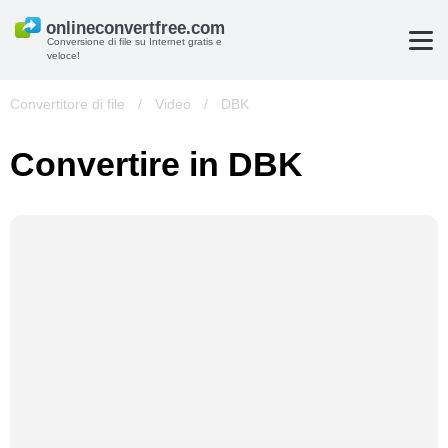
Conversione di file su Internet gratis e
veloce!
Convertitore di file
/
Video
/
DBK
Convertire in DBK