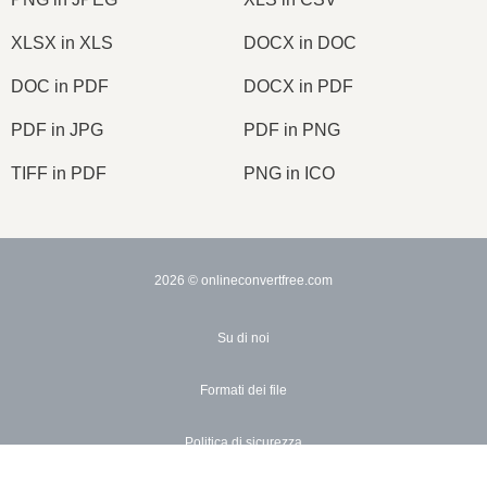
XLSX in XLS
DOCX in DOC
DOC in PDF
DOCX in PDF
PDF in JPG
PDF in PNG
TIFF in PDF
PNG in ICO
2026
© onlineconvertfree.com
Su di noi
Formati dei file
Politica di sicurezza