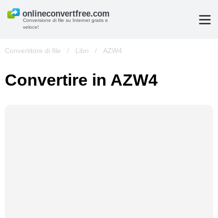
Conversione di file su Internet gratis e
veloce!
Convertitore di file
/
Libri
/
AZW4
Convertire in AZW4