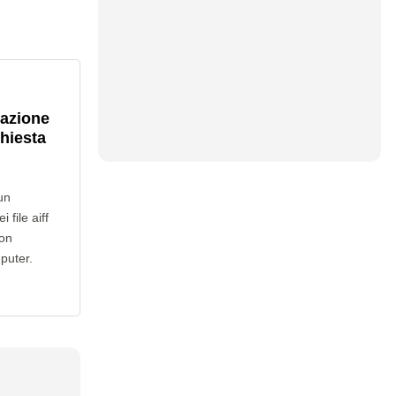
lazione
chiesta
un
 file aiff
non
mputer.