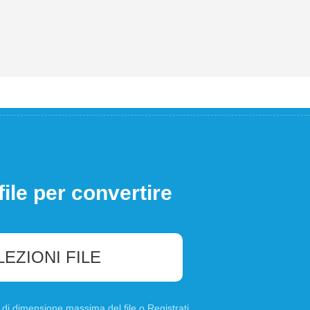
file per convertire
LEZIONI FILE
B di dimensione massima del file o
Registrati