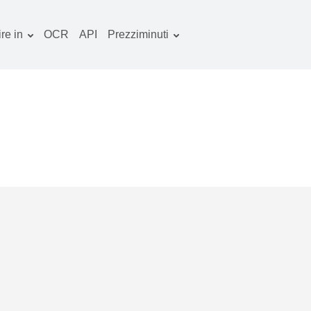
re in
OCR
API
Prezziminuti
Piano tariffario
ocumenti convertitore
Pacchetto OCR
mmagine convertitore
dio convertitore
bri convertitore
chivi convertitore
deo convertitore
ito web-screenshot