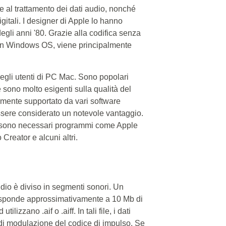
e al trattamento dei dati audio, nonché
igitali. I designer di Apple lo hanno
degli anni '80. Grazie alla codifica senza
. In Windows OS, viene principalmente
 degli utenti di PC Mac. Sono popolari
e sono molto esigenti sulla qualità del
iamente supportato da vari software
essere considerato un notevole vantaggio.
S, sono necessari programmi come Apple
reator e alcuni altri.
dio è diviso in segmenti sonori. Un
risponde approssimativamente a 10 Mb di
lizzano .aif o .aiff. In tali file, i dati
 di modulazione del codice di impulso. Se