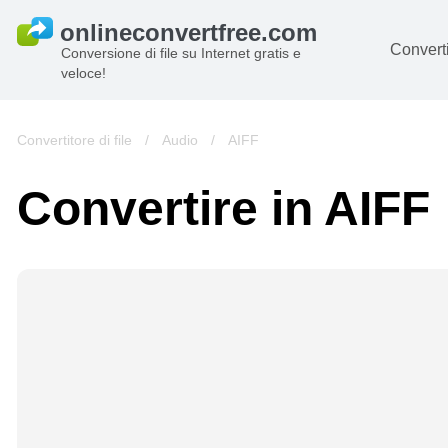
Converti
Conversione di file su Internet gratis e
veloce!
D
I
Convertitore di file
/
Audio
/
AIFF
Au
Convertire in AIFF
Li
Ar
Vi
s