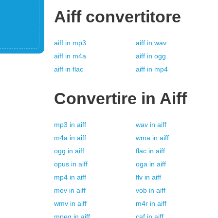
Aiff
convertitore
aiff
in
mp3
aiff
in
wav
aiff
in
m4a
aiff
in
ogg
aiff
in
flac
aiff
in
mp4
Convertire in
Aiff
mp3
in
aiff
wav
in
aiff
m4a
in
aiff
wma
in
aiff
ogg
in
aiff
flac
in
aiff
opus
in
aiff
oga
in
aiff
mp4
in
aiff
flv
in
aiff
mov
in
aiff
vob
in
aiff
wmv
in
aiff
m4r
in
aiff
mpeg
in
aiff
caf
in
aiff