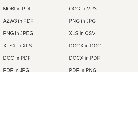
MOBI in PDF
OGG in MP3
AZW3 in PDF
PNG in JPG
PNG in JPEG
XLS in CSV
XLSX in XLS
DOCX in DOC
DOC in PDF
DOCX in PDF
PDF in JPG
PDF in PNG
TIFF in PDF
PNG in ICO
2026
© onlineconvertfree.com
Su di noi