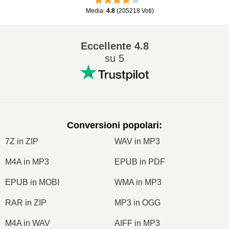
Media
:
4.8
(
205218
Voti
)
Eccellente
4.8
su 5
Conversioni popolari
:
7Z in ZIP
WAV in MP3
M4A in MP3
EPUB in PDF
EPUB in MOBI
WMA in MP3
RAR in ZIP
MP3 in OGG
M4A in WAV
AIFF in MP3