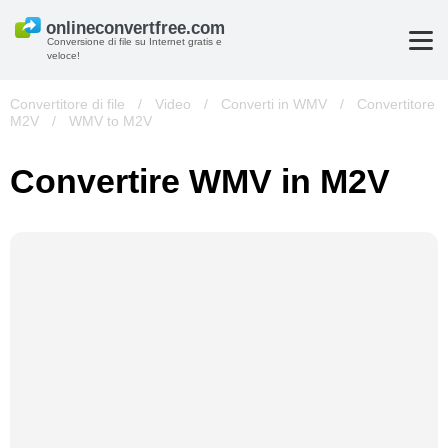
Conversione di file su Internet gratis e
veloce!
Convertitore di file
/
Video
/
Converti in WMV
/
Convertitore
M2V
/
WMV to M2V
Convertire WMV in M2V