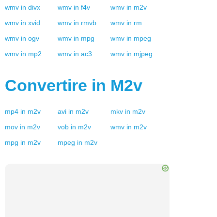
wmv
in
divx
wmv
in
f4v
wmv
in
m2v
wmv
in
xvid
wmv
in
rmvb
wmv
in
rm
wmv
in
ogv
wmv
in
mpg
wmv
in
mpeg
wmv
in
mp2
wmv
in
ac3
wmv
in
mjpeg
Convertire in
M2v
mp4
in
m2v
avi
in
m2v
mkv
in
m2v
mov
in
m2v
vob
in
m2v
wmv
in
m2v
mpg
in
m2v
mpeg
in
m2v