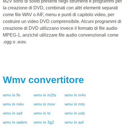
M2V sono di solito presenti negli strumenti e programmi per
la creazione di DVD, combinati con altri elementi separati
come file WAV o AIF, menu e punti di capitolo video, per
costruire un video DVD comprensibile. Alcuni programmi di
creazione di DVD utilizzano invece il formato di file audio
MPEG-1, anziché utilizzare file audio convenzionali come
.ogg o .wav.
Wmv
convertitore
wmv
in
flv
wmv
in
m2ts
wmv
in
m4v
wmv
in
mkv
wmv
in
mov
wmv
in
mts
wmv
in
swf
wmv
in
ts
wmv
in
vob
wmv
in
webm
wmv
in
3g2
wmv
in
asf