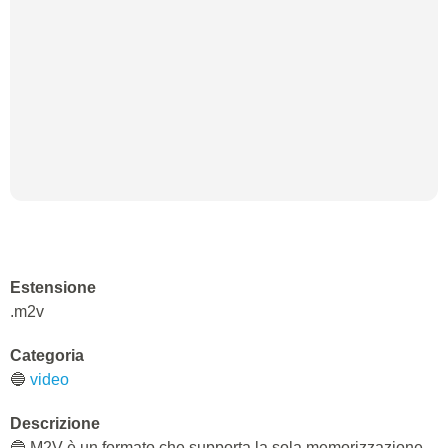
Estensione
.m2v
Categoria
🔵
video
Descrizione
🔵 M2V è un formato che supporta la sola memorizzazione