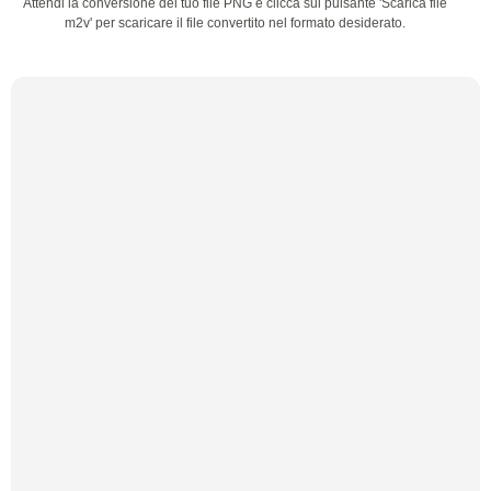
Attendi la conversione del tuo file PNG e clicca sul pulsante 'Scarica file
m2v' per scaricare il file convertito nel formato desiderato.