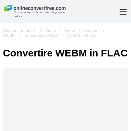
Conversione di file su Internet gratis e
veloce!
Convertitore di file
/
Audio
/
Video
/
Converti in
WEBM
/
Convertitore FLAC
/
WEBM to FLAC
Convertire WEBM in FLAC