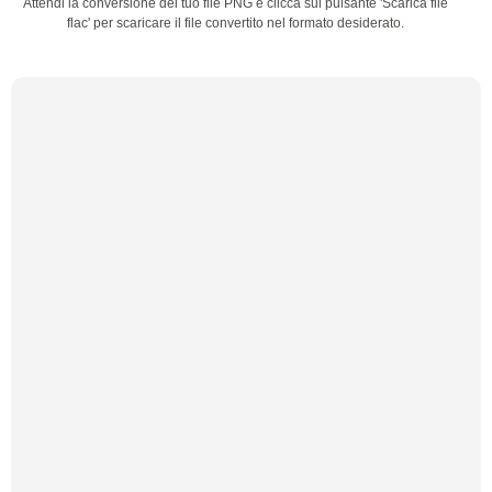
Attendi la conversione del tuo file PNG e clicca sul pulsante 'Scarica file
flac' per scaricare il file convertito nel formato desiderato.