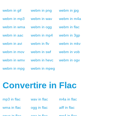
webm
in
gif
webm
in
png
webm
in
jpg
webm
in
mp3
webm
in
wav
webm
in
m4a
webm
in
wma
webm
in
ogg
webm
in
flac
webm
in
aac
webm
in
mp4
webm
in
3gp
webm
in
avi
webm
in
flv
webm
in
mkv
webm
in
mov
webm
in
swf
webm
in
vob
webm
in
wmv
webm
in
hevc
webm
in
ogv
webm
in
mpg
webm
in
mpeg
Convertire in
Flac
mp3
in
flac
wav
in
flac
m4a
in
flac
wma
in
flac
ogg
in
flac
aiff
in
flac
opus
in
flac
oga
in
flac
mp4
in
flac