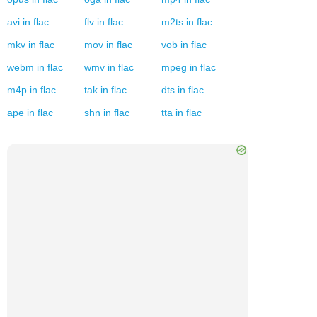
avi
in
flac
flv
in
flac
m2ts
in
flac
mkv
in
flac
mov
in
flac
vob
in
flac
webm
in
flac
wmv
in
flac
mpeg
in
flac
m4p
in
flac
tak
in
flac
dts
in
flac
ape
in
flac
shn
in
flac
tta
in
flac