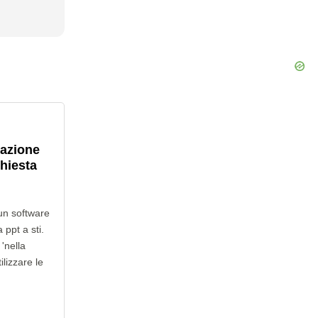
lazione
chiesta
un software
 ppt a sti.
'nella
ilizzare le