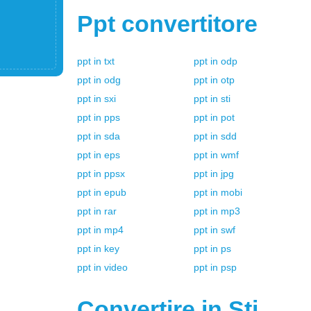
Ppt
convertitore
ppt
in
txt
ppt
in
odp
ppt
in
odg
ppt
in
otp
ppt
in
sxi
ppt
in
sti
ppt
in
pps
ppt
in
pot
ppt
in
sda
ppt
in
sdd
ppt
in
eps
ppt
in
wmf
ppt
in
ppsx
ppt
in
jpg
ppt
in
epub
ppt
in
mobi
ppt
in
rar
ppt
in
mp3
ppt
in
mp4
ppt
in
swf
ppt
in
key
ppt
in
ps
ppt
in
video
ppt
in
psp
Convertire in
Sti