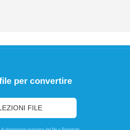
file per convertire
LEZIONI FILE
B di dimensione massima del file o
Registrati