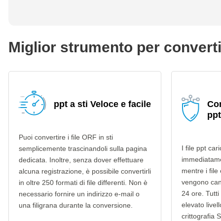
Miglior strumento per convertir
ppt a sti Veloce e facile
Con
ppt
Puoi convertire i file ORF in sti
I file ppt ca
semplicemente trascinandoli sulla pagina
immediatame
dedicata. Inoltre, senza dover effettuare
mentre i file 
alcuna registrazione, è possibile convertirli
vengono can
in oltre 250 formati di file differenti. Non è
24 ore. Tutti 
necessario fornire un indirizzo e-mail o
elevato livel
una filigrana durante la conversione.
crittografia 