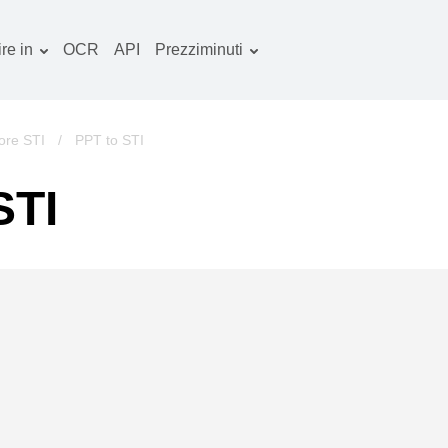
re in
OCR
API
Prezziminuti
Piano tariffario
ocumenti convertitore
Pacchetto OCR
mmagine convertitore
ore STI
/
PPT to STI
dio convertitore
STI
bri convertitore
chivi convertitore
deo convertitore
ito web-screenshot