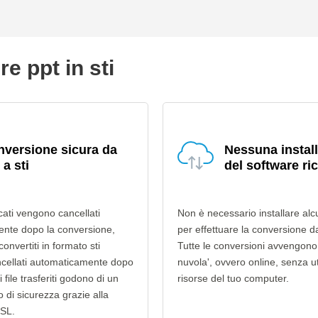
e ppt in sti
versione sicura da
Nessuna instal
 a sti
del software ri
ricati vengono cancellati
Non è necessario installare alc
nte dopo la conversione,
per effettuare la conversione da
convertiti in formato sti
Tutte le conversioni avvengono 
cellati automaticamente dopo
nuvola', ovvero online, senza ut
i file trasferiti godono di un
risorse del tuo computer.
lo di sicurezza grazie alla
SSL.