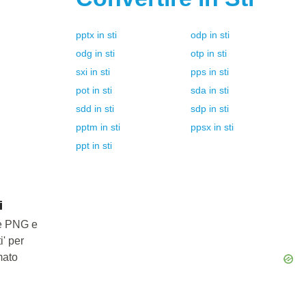
pptx
in
sti
odp
in
sti
odg
in
sti
otp
in
sti
sxi
in
sti
pps
in
sti
pot
in
sti
sda
in
sti
sdd
in
sti
sdp
in
sti
pptm
in
sti
ppsx
in
sti
ppt
in
sti
i
le PNG e
i' per
mato