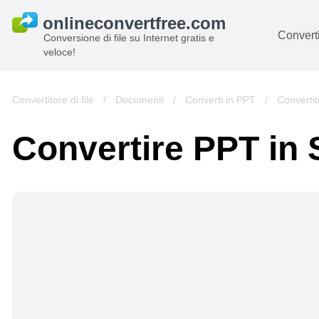
Converti
Conversione di file su Internet gratis e
veloce!
D
I
Convertitore di file
/
Documenti
/
Converti in PPT
/
Convertit
Au
Convertire PPT in 
Li
Ar
Vi
s