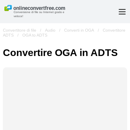
Conversione di file su Internet gratis e
veloce!
Convertitore di file
/
Audio
/
Converti in OGA
/
Convertitore
ADTS
/
OGA to ADTS
Convertire OGA in ADTS