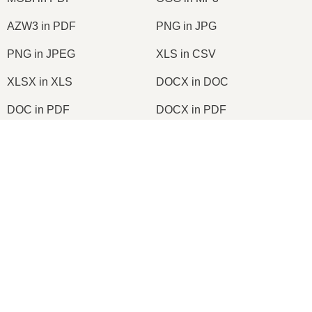
AZW3 in PDF
PNG in JPG
PNG in JPEG
XLS in CSV
XLSX in XLS
DOCX in DOC
DOC in PDF
DOCX in PDF
PDF in JPG
PDF in PNG
×
TIFF in PDF
PNG in ICO
Now Playing
Play Video
×
2026
© onlineconvertfree.com
Come convertire ZIP in OTF online (Guida semplice)
Su di noi
Formati dei file