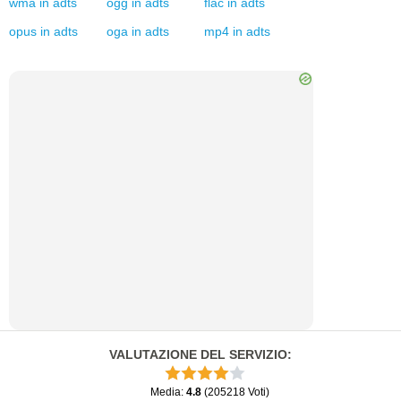
wma
in
adts
ogg
in
adts
flac
in
adts
opus
in
adts
oga
in
adts
mp4
in
adts
VALUTAZIONE DEL SERVIZIO
:
Media
:
4.8
(
205218
Voti
)