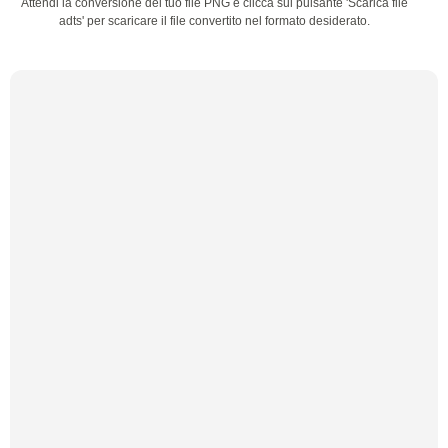
Attendi la conversione del tuo file PNG e clicca sul pulsante 'Scarica file
adts' per scaricare il file convertito nel formato desiderato.