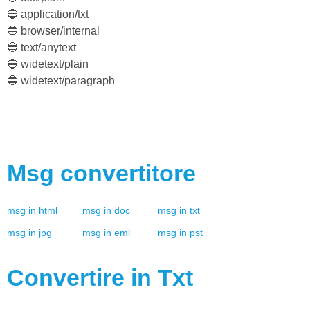
🔵 application/txt
🔵 browser/internal
🔵 text/anytext
🔵 widetext/plain
🔵 widetext/paragraph
Msg
convertitore
msg
in
html
msg
in
doc
msg
in
txt
msg
in
jpg
msg
in
eml
msg
in
pst
Convertire in
Txt