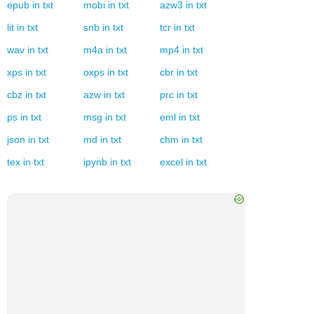
epub
in
txt
mobi
in
txt
azw3
in
txt
lit
in
txt
snb
in
txt
tcr
in
txt
wav
in
txt
m4a
in
txt
mp4
in
txt
xps
in
txt
oxps
in
txt
cbr
in
txt
cbz
in
txt
azw
in
txt
prc
in
txt
ps
in
txt
msg
in
txt
eml
in
txt
json
in
txt
md
in
txt
chm
in
txt
tex
in
txt
ipynb
in
txt
excel
in
txt