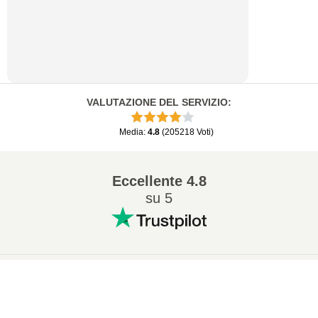
VALUTAZIONE DEL SERVIZIO
:
Media
:
4.8
(
205218
Voti
)
Eccellente
4.8
su 5
Conversioni popolari
:
×
7Z in ZIP
WAV in MP3