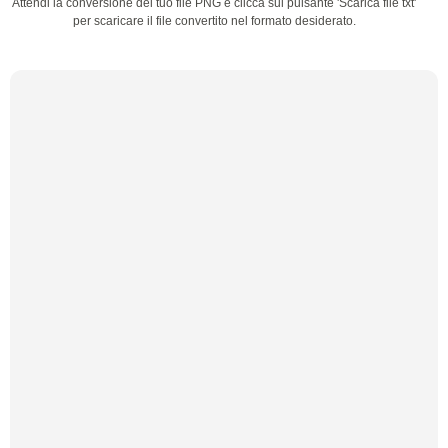
Attendi la conversione del tuo file PNG e clicca sul pulsante 'Scarica file txt'
per scaricare il file convertito nel formato desiderato.