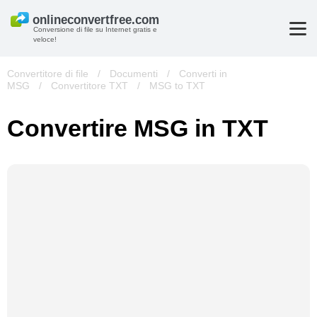
Conversione di file su Internet gratis e
veloce!
Convertitore di file
/
Documenti
/
Converti in
MSG
/
Convertitore TXT
/
MSG to TXT
Convertire MSG in TXT