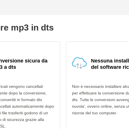
ire mp3 in dts
versione sicura da
Nessuna instal
 a dts
del software ri
ricati vengono cancellati
Non è necessario installare alc
nte dopo la conversione,
per effettuare la conversione 
 convertiti in formato dts
dts. Tutte le conversioni avven
cellati automaticamente dopo
nuvola', ovvero online, senza ut
i file trasferiti godono di un
risorse del tuo computer.
lo di sicurezza grazie alla
SSL.