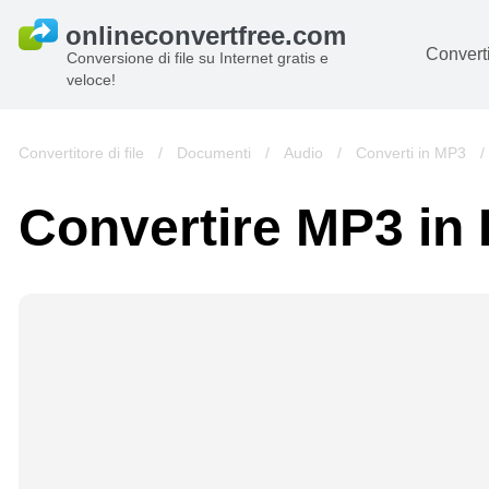
Converti
Conversione di file su Internet gratis e
veloce!
D
I
Convertitore di file
/
Documenti
/
Audio
/
Converti in MP3
Au
Convertire MP3 in
Li
Ar
Vi
s