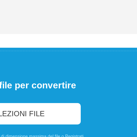
file per convertire
LEZIONI FILE
B di dimensione massima del file o
Registrati