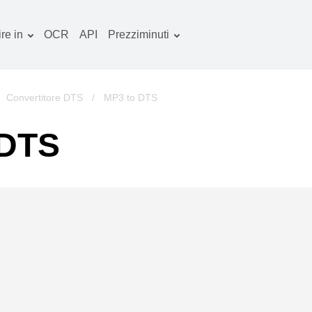
re in
OCR
API
Prezziminuti
Piano tariffario
ocumenti convertitore
Pacchetto OCR
mmagine convertitore
/
Convertitore DTS
/
MP3 to DTS
dio convertitore
 DTS
bri convertitore
chivi convertitore
deo convertitore
ito web-screenshot