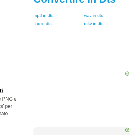
mp3
in
dts
wav
in
dts
flac
in
dts
mkv
in
dts
ti
le PNG e
ts' per
mato