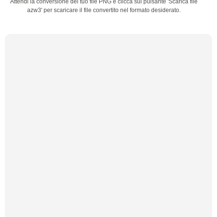
Attendi la conversione del tuo file PNG e clicca sul pulsante 'Scarica file
azw3' per scaricare il file convertito nel formato desiderato.