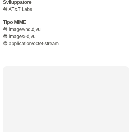
Sviluppatore
🔵 AT&T Labs
Tipo MIME
🔵 image/vnd.djvu
🔵 image/x-djvu
🔵 application/octet-stream