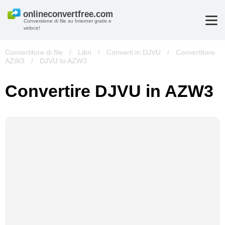
Conversione di file su Internet gratis e
veloce!
Convertitore di file
/
Libri
/
Converti in DJVU
/
Convertitore
AZW3
/
DJVU to AZW3
Convertire DJVU in AZW3