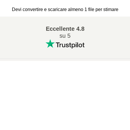
Devi convertire e scaricare almeno 1 file per stimare
Eccellente
4.8
su 5
Conversioni popolari
:
×
7Z in ZIP
WAV in MP3
Now Playing
M4A in MP3
EPUB in PDF
Play Video
EPUB in MOBI
WMA in MP3
×
Come Aprire File RAR Online (Facile e Gratuito!)
RAR in ZIP
MP3 in OGG
M4A in WAV
AIFF in MP3