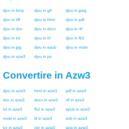
djvu
in
bmp
djvu
in
gif
djvu
in
jpeg
djvu
in
tiff
djvu
in
html
djvu
in
pdf
djvu
in
doc
djvu
in
docx
djvu
in
rtf
djvu
in
txt
djvu
in
lrf
djvu
in
fb2
djvu
in
jpg
djvu
in
epub
djvu
in
mobi
djvu
in
azw3
djvu
in
ps
Convertire in
Azw3
djvu
in
azw3
html
in
azw3
pdf
in
azw3
doc
in
azw3
docx
in
azw3
rtf
in
azw3
txt
in
azw3
fb2
in
azw3
epub
in
azw3
mobi
in
azw3
lit
in
azw3
snb
in
azw3
tcr
in
azw3
cbr
in
azw3
azw
in
azw3