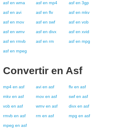
asf
en
wma
asf
en
mp4
asf
en
3gp
asf
en
avi
asf
en
flv
asf
en
mkv
asf
en
mov
asf
en
swf
asf
en
vob
asf
en
wmv
asf
en
divx
asf
en
xvid
asf
en
rmvb
asf
en
rm
asf
en
mpg
asf
en
mpeg
Convertir en
Asf
mp4
en
asf
avi
en
asf
flv
en
asf
mkv
en
asf
mov
en
asf
swf
en
asf
vob
en
asf
wmv
en
asf
divx
en
asf
rmvb
en
asf
rm
en
asf
mpg
en
asf
mpeg
en
asf