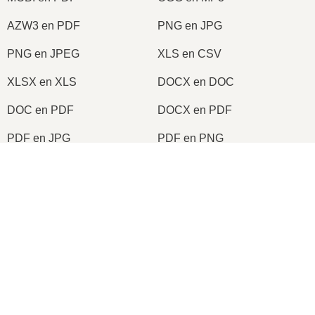
AZW3 en PDF
PNG en JPG
PNG en JPEG
XLS en CSV
XLSX en XLS
DOCX en DOC
DOC en PDF
DOCX en PDF
PDF en JPG
PDF en PNG
TIFF en PDF
PNG en ICO
2026
© onlineconvertfree.com
En savoir plus sur nous
Format de fichier