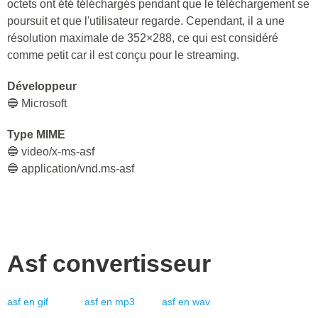
octets ont été téléchargés pendant que le téléchargement se
poursuit et que l'utilisateur regarde. Cependant, il a une
résolution maximale de 352×288, ce qui est considéré
comme petit car il est conçu pour le streaming.
Développeur
🔵 Microsoft
Type MIME
🔵 video/x-ms-asf
🔵 application/vnd.ms-asf
Asf
convertisseur
asf
en
gif
asf
en
mp3
asf
en
wav