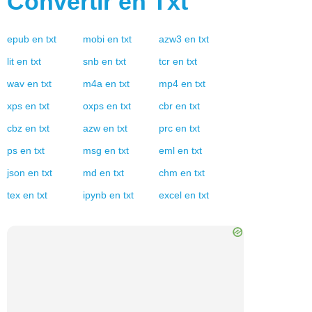
Convertir en
Txt
epub
en
txt
mobi
en
txt
azw3
en
txt
lit
en
txt
snb
en
txt
tcr
en
txt
wav
en
txt
m4a
en
txt
mp4
en
txt
xps
en
txt
oxps
en
txt
cbr
en
txt
cbz
en
txt
azw
en
txt
prc
en
txt
ps
en
txt
msg
en
txt
eml
en
txt
json
en
txt
md
en
txt
chm
en
txt
tex
en
txt
ipynb
en
txt
excel
en
txt