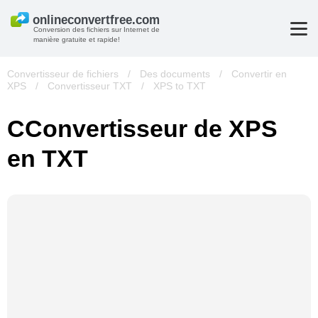
Conversion des fichiers sur Internet de
manière gratuite et rapide!
Convertisseur de fichiers
/
Des documents
/
Convertir en
XPS
/
Convertisseur TXT
/
XPS to TXT
СConvertisseur de XPS
en TXT