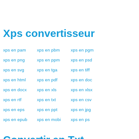
Xps
convertisseur
xps
en
pam
xps
en
pbm
xps
en
pgm
xps
en
png
xps
en
ppm
xps
en
psd
xps
en
svg
xps
en
tga
xps
en
tiff
xps
en
html
xps
en
pdf
xps
en
doc
xps
en
docx
xps
en
xls
xps
en
xlsx
xps
en
rtf
xps
en
txt
xps
en
csv
xps
en
eps
xps
en
ppt
xps
en
jpg
xps
en
epub
xps
en
mobi
xps
en
ps