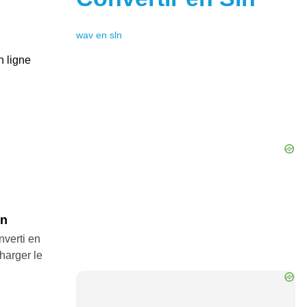
wav
en
sln
n ligne
ln
nverti en
charger le