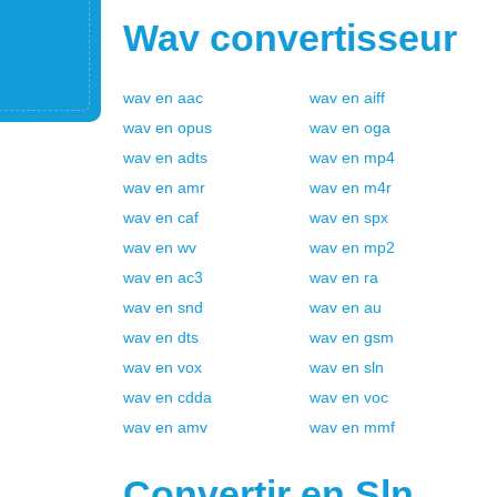
Wav
convertisseur
wav
en
aac
wav
en
aiff
wav
en
opus
wav
en
oga
wav
en
adts
wav
en
mp4
wav
en
amr
wav
en
m4r
wav
en
caf
wav
en
spx
wav
en
wv
wav
en
mp2
wav
en
ac3
wav
en
ra
wav
en
snd
wav
en
au
wav
en
dts
wav
en
gsm
wav
en
vox
wav
en
sln
wav
en
cdda
wav
en
voc
wav
en
amv
wav
en
mmf
Convertir en
Sln