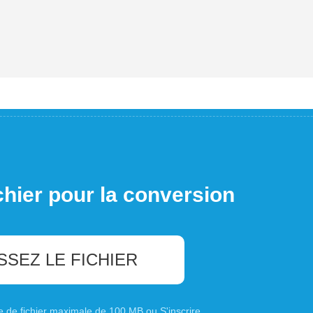
chier pour la conversion
SSEZ LE FICHIER
ille de fichier maximale de 100 MB ou
S'inscrire