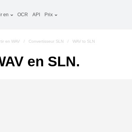
r en
OCR
API
Prix
Plan tarifaire
ocuments convertisseur
Paquet OCR
mage convertisseur
tir en WAV
/
Convertisseur SLN
/
WAV to SLN
udio convertisseur
WAV en SLN.
vres convertisseur
rchives convertisseur
idéo convertisseur
te web-capture d'écran