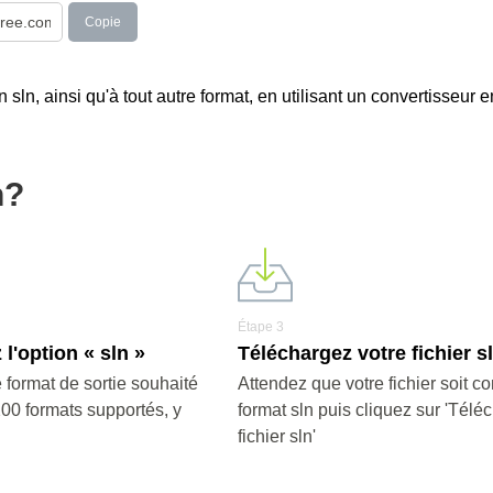
Copie
 sln, ainsi qu'à tout autre format, en utilisant un convertisseur e
n?
Étape 3
l'option « sln »
Téléchargez votre fichier s
 format de sortie souhaité
Attendez que votre fichier soit co
200 formats supportés, y
format sln puis cliquez sur 'Télé
fichier sln'