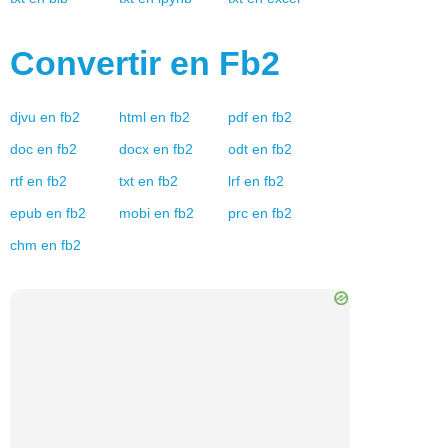
Convertir en
Fb2
djvu
en
fb2
html
en
fb2
pdf
en
fb2
doc
en
fb2
docx
en
fb2
odt
en
fb2
rtf
en
fb2
txt
en
fb2
lrf
en
fb2
epub
en
fb2
mobi
en
fb2
prc
en
fb2
chm
en
fb2