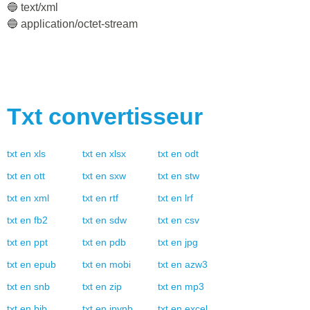
🔵 text/xml
🔵 application/octet-stream
Txt
convertisseur
txt
en
xls
txt
en
xlsx
txt
en
odt
txt
en
ott
txt
en
sxw
txt
en
stw
txt
en
xml
txt
en
rtf
txt
en
lrf
txt
en
fb2
txt
en
sdw
txt
en
csv
txt
en
ppt
txt
en
pdb
txt
en
jpg
txt
en
epub
txt
en
mobi
txt
en
azw3
txt
en
snb
txt
en
zip
txt
en
mp3
txt
en
bib
txt
en
ipynb
txt
en
excel