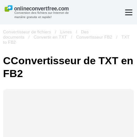
Conversion des fichiers sur Internet de
manière gratuite et rapide!
Convertisseur de fichiers
/
Livres
/
Des
documents
/
Convertir en TXT
/
Convertisseur FB2
/
TXT
to FB2
СConvertisseur de TXT en
FB2