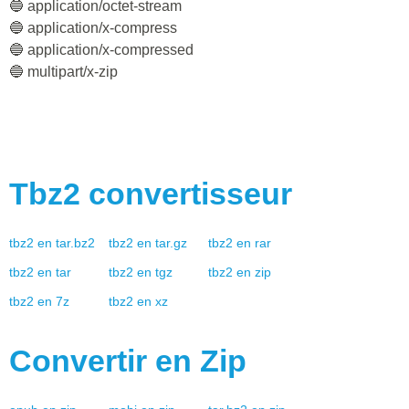
🔵 application/octet-stream
🔵 application/x-compress
🔵 application/x-compressed
🔵 multipart/x-zip
Tbz2
convertisseur
tbz2
en
tar.bz2
tbz2
en
tar.gz
tbz2
en
rar
tbz2
en
tar
tbz2
en
tgz
tbz2
en
zip
tbz2
en
7z
tbz2
en
xz
Convertir en
Zip