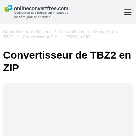
Conversion des fichiers sur Internet de
manière gratuite et rapide!
Convertisseur de fichiers
/
Les archives
/
Convertir en
TBZ2
/
Convertisseur ZIP
/
TBZ2 to ZIP
Convertisseur de TBZ2 en
ZIP