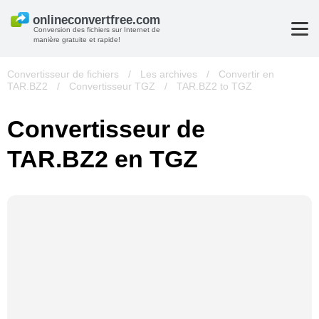
Conversion des fichiers sur Internet de
manière gratuite et rapide!
Convertisseur de fichiers
/
Les archives
/
Convertir en
TAR.BZ2
/
Convertisseur TGZ
/
TAR.BZ2 to TGZ
Convertisseur de
TAR.BZ2 en TGZ