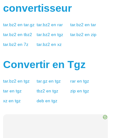
convertisseur
tar.bz2
en
tar.gz
tar.bz2
en
rar
tar.bz2
en
tar
tar.bz2
en
tbz2
tar.bz2
en
tgz
tar.bz2
en
zip
tar.bz2
en
7z
tar.bz2
en
xz
Convertir en
Tgz
tar.bz2
en
tgz
tar.gz
en
tgz
rar
en
tgz
tar
en
tgz
tbz2
en
tgz
zip
en
tgz
xz
en
tgz
deb
en
tgz