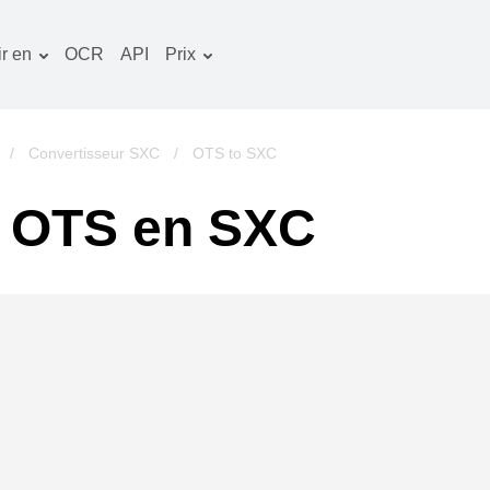
r en
OCR
API
Prix
Plan tarifaire
ocuments convertisseur
Paquet OCR
mage convertisseur
/
Convertisseur SXC
/
OTS to SXC
udio convertisseur
e OTS en SXC
vres convertisseur
rchives convertisseur
idéo convertisseur
te web-capture d'écran