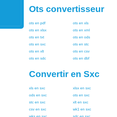
Ots
convertisseur
ots
en
pdf
ots
en
xls
ots
en
xlsx
ots
en
xml
ots
en
txt
ots
en
ods
ots
en
sxc
ots
en
stc
ots
en
xlt
ots
en
csv
ots
en
sdc
ots
en
dbf
Convertir en
Sxc
xls
en
sxc
xlsx
en
sxc
ods
en
sxc
ots
en
sxc
stc
en
sxc
xlt
en
sxc
csv
en
sxc
wk1
en
sxc
wks
en
sxc
sdc
en
sxc