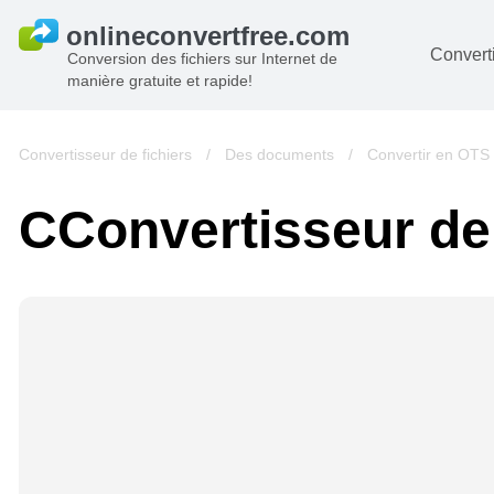
Converti
Conversion des fichiers sur Internet de
manière gratuite et rapide!
D
I
Convertisseur de fichiers
/
Des documents
/
Convertir en OTS
A
СConvertisseur d
Li
A
V
si