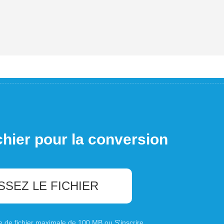
chier pour la conversion
SSEZ LE FICHIER
ille de fichier maximale de 100 MB ou
S'inscrire