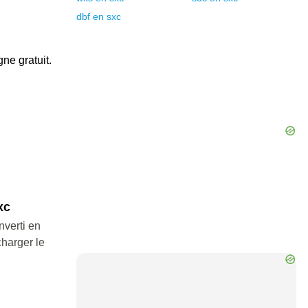
dbf
en
sxc
gne gratuit.
xc
nverti en
charger le