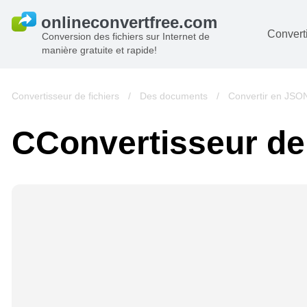
Converti
Conversion des fichiers sur Internet de
manière gratuite et rapide!
D
I
Convertisseur de fichiers
/
Des documents
/
Convertir en JSO
A
СConvertisseur d
Li
A
V
si