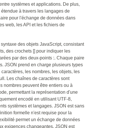
ntre systèmes et applications. De plus,
n étendue à travers les langages de
laire pour l'échange de données dans
s web, les API et les fichiers de
 syntaxe des objets JavaScript, consistant
ts, des crochets [] pour indiquer les
parées par des deux-points :. Chaque paire
les. JSON prend en charge plusieurs types
caractères, les nombres, les objets, les
ull. Les chaînes de caractères sont
les nombres peuvent être entiers ou à
ode, permettant la représentation d'une
piquement encodé en utilisant UTF-8,
érents systèmes et langages. JSON est sans
nition formelle n'est requise pour la
lexibilité permet un échange de données
aux exigences changeantes. JSON est