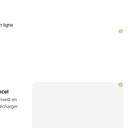
n ligne
xcel
nverti en
lécharger