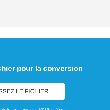
chier pour la conversion
SSEZ LE FICHIER
ille de fichier maximale de 100 MB ou
S'inscrire