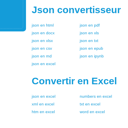
Json
convertisseur
json
en
html
json
en
pdf
json
en
docx
json
en
xls
json
en
xlsx
json
en
txt
json
en
csv
json
en
epub
json
en
md
json
en
ipynb
json
en
excel
Convertir en
Excel
json
en
excel
numbers
en
excel
xml
en
excel
txt
en
excel
htm
en
excel
word
en
excel