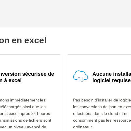
son en excel
version sécurisée de
Aucune installa
n à excel
logiciel requise
mons immédiatement les
Pas besoin d'installer de logicie
 téléchargés ainsi que les
les conversions de json en exce
vertis excel après 24 heures.
effectuées dans le cloud et ne
ransmissions de fichiers sont
consomment pas les ressource
avec un niveau avancé de
ordinateur.