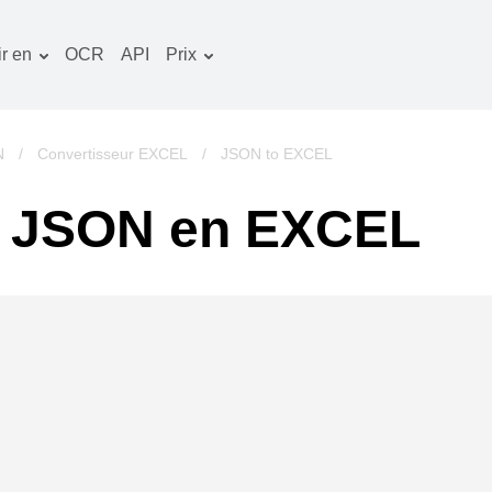
r en
OCR
API
Prix
Plan tarifaire
ocuments convertisseur
Paquet OCR
mage convertisseur
N
/
Convertisseur EXCEL
/
JSON to EXCEL
udio convertisseur
e JSON en EXCEL
vres convertisseur
rchives convertisseur
idéo convertisseur
te web-capture d'écran