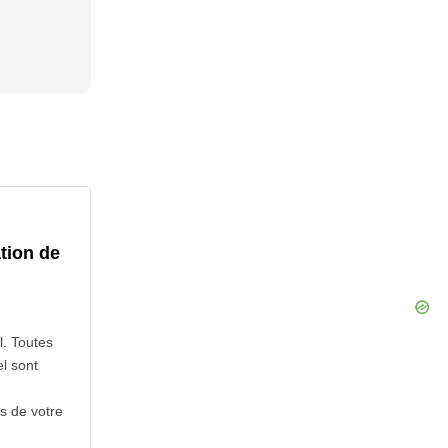
tion de
l. Toutes
l sont
s de votre